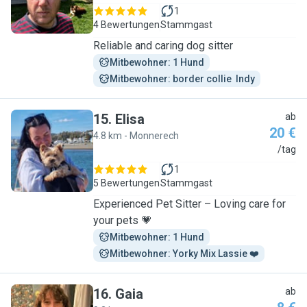
1
4 Bewertungen
Stammgast
Reliable and caring dog sitter
Mitbewohner: 1 Hund
Mitbewohner: border collie  Indy
15
.
Elisa
ab
20 €
4.8 km - Monnerech
E
/tag
1
5 Bewertungen
Stammgast
Experienced Pet Sitter – Loving care for
your pets 💗
Mitbewohner: 1 Hund
Mitbewohner: Yorky Mix Lassie ❤️
16
.
Gaia
ab