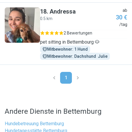
18
.
Andressa
ab
30 €
0.5 km
A
/tag
2 Bewertungen
pet sitting in Bettembourg 🐶
Mitbewohner: 1 Hund
Mitbewohner: Dachshund  Julie
1
Andere Dienste in Bettemburg
Hundebetreuung Bettemburg
Hundetagesstätte Bettemburg