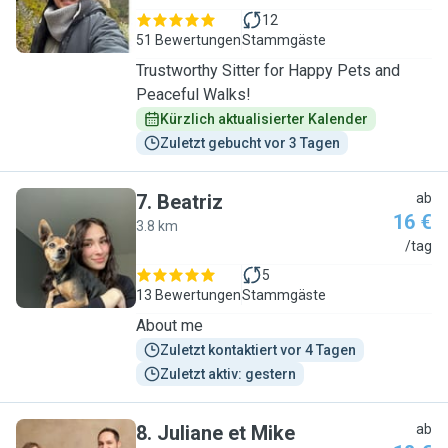
12
51 Bewertungen
Stammgäste
Trustworthy Sitter for Happy Pets and
Peaceful Walks!
Kürzlich aktualisierter Kalender
Zuletzt gebucht vor 3 Tagen
7
.
Beatriz
ab
16 €
3.8 km
B
/tag
5
13 Bewertungen
Stammgäste
About me
Zuletzt kontaktiert vor 4 Tagen
Zuletzt aktiv: gestern
8
.
Juliane et Mike
ab