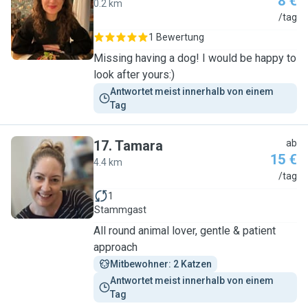
8 €
0.2 km
G
/tag
1 Bewertung
Missing having a dog! I would be happy to
look after yours:)
Antwortet meist innerhalb von einem 
Tag
17
.
Tamara
ab
15 €
4.4 km
T
/tag
1
Stammgast
All round animal lover, gentle & patient
approach
Mitbewohner: 2 Katzen
Antwortet meist innerhalb von einem 
Tag