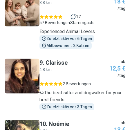
18 €
3.8 km
J
/tag
17
57 Bewertungen
Stammgäste
Experienced Animal Lovers
Zuletzt aktiv vor 6 Tagen
Mitbewohner: 2 Katzen
9
.
Clarisse
ab
12,5 €
4.8 km
C
/tag
2 Bewertungen
🐶The best sitter and dogwalker for your
best friends
Zuletzt aktiv vor 3 Tagen
10
.
Noémie
ab
13 €