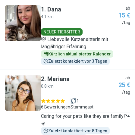
1
.
Dana
ab
15 €
4.1 km
D
/tag
NEUER TIERSITTER
🐱 Liebevolle Katzensitterin mit
langjähriger Erfahrung
Kürzlich aktualisierter Kalender
Zuletzt kontaktiert vor 3 Tagen
2
.
Mariana
ab
25 €
0.8 km
M
/tag
1
6 Bewertungen
Stammgast
Caring for your pets like they are family!🐾
☀️
Zuletzt kontaktiert vor 8 Tagen