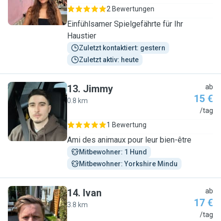
2 Bewertungen
Einfühlsamer Spielgefährte für Ihr
Haustier
Zuletzt kontaktiert: gestern
Zuletzt aktiv: heute
13
.
Jimmy
ab
15 €
0.8 km
J
/tag
1 Bewertung
Ami des animaux pour leur bien-être
Mitbewohner: 1 Hund
Mitbewohner: Yorkshire Mindu
14
.
Ivan
ab
17 €
3.8 km
I
/tag