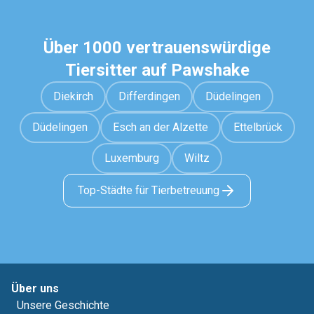
Über 1000 vertrauenswürdige
Tiersitter auf Pawshake
Diekirch
Differdingen
Düdelingen
Düdelingen
Esch an der Alzette
Ettelbrück
Luxemburg
Wiltz
Top-Städte für Tierbetreuung
Über uns
Unsere Geschichte