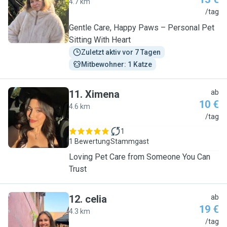
4.7 km
N
/tag
Gentle Care, Happy Paws – Personal Pet
Sitting With Heart
Zuletzt aktiv vor 7 Tagen
Mitbewohner: 1 Katze
11
.
Ximena
ab
10 €
4.6 km
X
/tag
1
1 Bewertung
Stammgast
Loving Pet Care from Someone You Can
Trust
12
.
celia
ab
19 €
4.3 km
C
/tag