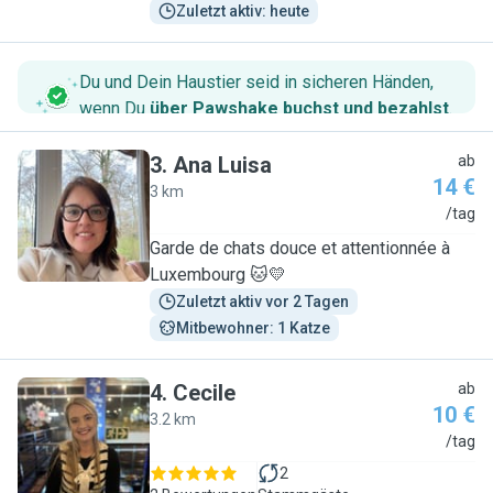
Zuletzt aktiv: heute
Du und Dein Haustier seid in sicheren Händen,
wenn Du
über Pawshake buchst und bezahlst
.
3
.
Ana Luisa
ab
14 €
3 km
A
/tag
Garde de chats douce et attentionnée à
Luxembourg 🐱💛
Zuletzt aktiv vor 2 Tagen
Mitbewohner: 1 Katze
4
.
Cecile
ab
10 €
3.2 km
C
/tag
2