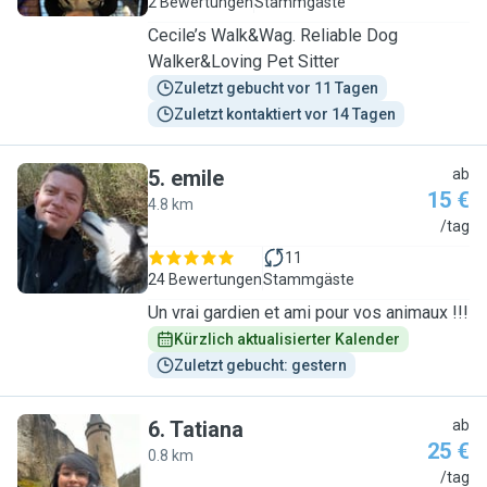
2 Bewertungen
Stammgäste
Cecile’s Walk&Wag. Reliable Dog
Walker&Loving Pet Sitter
Zuletzt gebucht vor 11 Tagen
Zuletzt kontaktiert vor 14 Tagen
5
.
emile
ab
15 €
4.8 km
E
/tag
11
24 Bewertungen
Stammgäste
Un vrai gardien et ami pour vos animaux !!!
Kürzlich aktualisierter Kalender
Zuletzt gebucht: gestern
6
.
Tatiana
ab
25 €
0.8 km
T
/tag