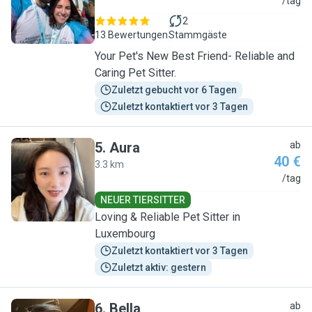
T
/tag
2
13 Bewertungen
Stammgäste
Your Pet's New Best Friend- Reliable and
Caring Pet Sitter.
Zuletzt gebucht vor 6 Tagen
Zuletzt kontaktiert vor 3 Tagen
5
.
Aura
ab
40 €
3.3 km
A
/tag
NEUER TIERSITTER
Loving & Reliable Pet Sitter in
Luxembourg
Zuletzt kontaktiert vor 3 Tagen
Zuletzt aktiv: gestern
6
.
Bella
ab