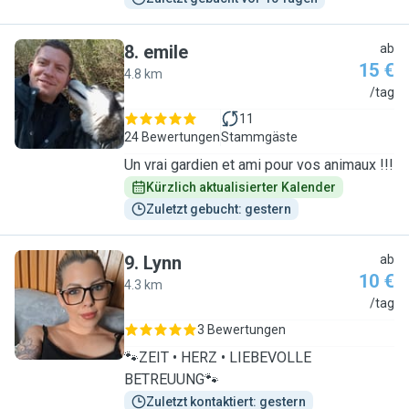
8
.
emile
ab
15 €
4.8 km
E
/tag
11
24 Bewertungen
Stammgäste
Un vrai gardien et ami pour vos animaux !!!
Kürzlich aktualisierter Kalender
Zuletzt gebucht: gestern
9
.
Lynn
ab
10 €
4.3 km
L
/tag
3 Bewertungen
🐾ZEIT • HERZ • LIEBEVOLLE
BETREUUNG🐾
Zuletzt kontaktiert: gestern