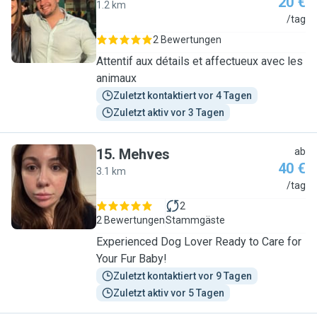
20 €
1.2 km
A
/tag
2 Bewertungen
Attentif aux détails et affectueux avec les
animaux
Zuletzt kontaktiert vor 4 Tagen
Zuletzt aktiv vor 3 Tagen
15
.
Mehves
ab
40 €
3.1 km
M
/tag
2
2 Bewertungen
Stammgäste
Experienced Dog Lover Ready to Care for
Your Fur Baby!
Zuletzt kontaktiert vor 9 Tagen
Zuletzt aktiv vor 5 Tagen