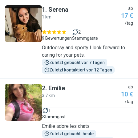
1
.
Serena
ab
17 €
1 km
S
/tag
2
9 Bewertungen
Stammgäste
Outdoorsy and sporty I look forward to
caring for your pets.
Zuletzt gebucht vor 7 Tagen
Zuletzt kontaktiert vor 12 Tagen
2
.
Emilie
ab
10 €
3.7 km
E
/tag
1
Stammgast
Emilie adore les chats
Zuletzt gebucht: heute