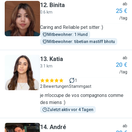
12
.
Binita
ab
25 €
0.6 km
B
/tag
Caring and Reliable pet sitter :)
Mitbewohner: 1 Hund
Mitbewohner: tibetian mastiff bhotu
13
.
Katia
ab
20 €
3.1 km
K
/tag
1
2 Bewertungen
Stammgast
je m’occupe de vos compagnons comme
des miens :)
Zuletzt aktiv vor 4 Tagen
14
.
André
ab