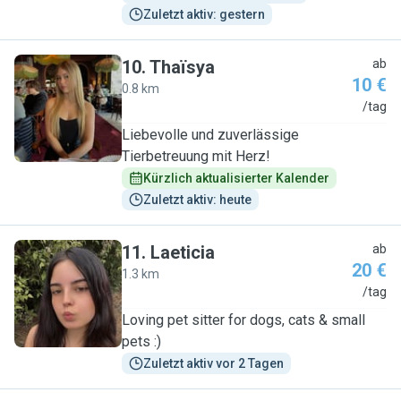
Zuletzt aktiv: gestern
10
.
Thaïsya
ab
10 €
0.8 km
T
/tag
Liebevolle und zuverlässige
Tierbetreuung mit Herz!
Kürzlich aktualisierter Kalender
Zuletzt aktiv: heute
11
.
Laeticia
ab
20 €
1.3 km
L
/tag
Loving pet sitter for dogs, cats & small
pets :)
Zuletzt aktiv vor 2 Tagen