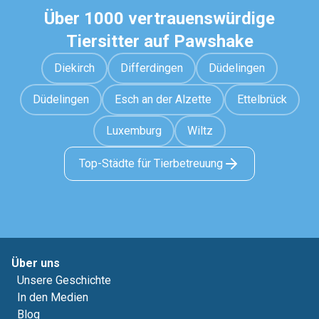
Über 1000 vertrauenswürdige
Tiersitter auf Pawshake
Diekirch
Differdingen
Düdelingen
Düdelingen
Esch an der Alzette
Ettelbrück
Luxemburg
Wiltz
Top-Städte für Tierbetreuung
Über uns
Unsere Geschichte
In den Medien
Blog