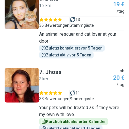
19 €
1.3 km
B
/tag
13
36 Bewertungen
Stammgäste
An animal rescuer and cat lover at your
door!
Zuletzt kontaktiert vor 5 Tagen
Zuletzt aktiv vor 5 Tagen
7
.
Jhoss
ab
20 €
3 km
J
/tag
11
33 Bewertungen
Stammgäste
Your pets will be treated as if they were
my own with love.
Kürzlich aktualisierter Kalender
Zuletzt gebucht vor 10 Tagen