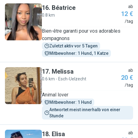
16
.
Béatrice
ab
12 €
0.8 km
B
/tag
Bien-être garanti pour vos adorables
compagnons
Zuletzt aktiv vor 5 Tagen
Mitbewohner: 1 Hund, 1 Katze
17
.
Melissa
ab
20 €
0.6 km - Esch-Uelzecht
M
/tag
Animal lover
Mitbewohner: 1 Hund
Antwortet meist innerhalb von einer 
Stunde
18
.
Elisa
ab