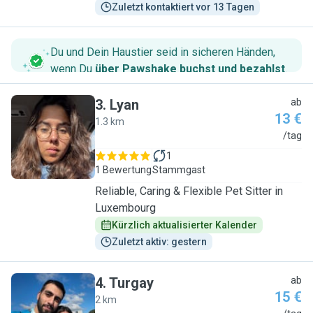
Zuletzt kontaktiert vor 13 Tagen
Du und Dein Haustier seid in sicheren Händen,
wenn Du
über Pawshake buchst und bezahlst
.
3
.
Lyan
ab
13 €
1.3 km
L
/tag
1
1 Bewertung
Stammgast
Reliable, Caring & Flexible Pet Sitter in
Luxembourg
Kürzlich aktualisierter Kalender
Zuletzt aktiv: gestern
4
.
Turgay
ab
15 €
2 km