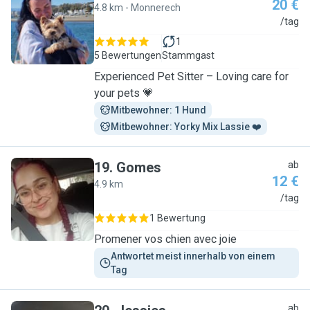
20 €
4.8 km - Monnerech
E
/tag
1
5 Bewertungen
Stammgast
Experienced Pet Sitter – Loving care for
your pets 💗
Mitbewohner: 1 Hund
Mitbewohner: Yorky Mix Lassie ❤️
19
.
Gomes
ab
12 €
4.9 km
G
/tag
1 Bewertung
Promener vos chien avec joie
Antwortet meist innerhalb von einem 
Tag
ab