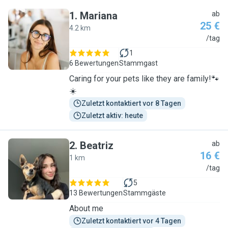
1
.
Mariana
ab
25 €
4.2 km
M
/tag
1
6 Bewertungen
Stammgast
Caring for your pets like they are family!🐾
☀️
Zuletzt kontaktiert vor 8 Tagen
Zuletzt aktiv: heute
2
.
Beatriz
ab
16 €
1 km
B
/tag
5
13 Bewertungen
Stammgäste
About me
Zuletzt kontaktiert vor 4 Tagen