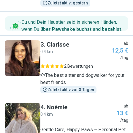
Zuletzt aktiv: gestern
Du und Dein Haustier seid in sicheren Händen,
wenn Du
über Pawshake buchst und bezahlst
.
3
.
Clarisse
ab
12,5 €
0.4 km
C
/tag
2 Bewertungen
🐶The best sitter and dogwalker for your
best friends
Zuletzt aktiv vor 3 Tagen
4
.
Noémie
ab
13 €
0.4 km
N
/tag
Gentle Care, Happy Paws – Personal Pet