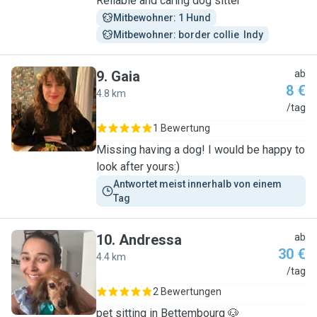
Reliable and caring dog sitter
Mitbewohner: 1 Hund
Mitbewohner: border collie  Indy
9
.
Gaia
ab
8 €
4.8 km
G
/tag
1 Bewertung
Missing having a dog! I would be happy to
look after yours:)
Antwortet meist innerhalb von einem 
Tag
10
.
Andressa
ab
30 €
4.4 km
A
/tag
2 Bewertungen
pet sitting in Bettembourg 🐶