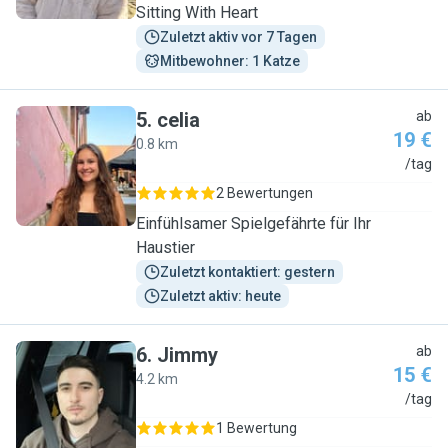
Sitting With Heart
Zuletzt aktiv vor 7 Tagen
Mitbewohner: 1 Katze
5
.
celia
ab
19 €
0.8 km
C
/tag
2 Bewertungen
Einfühlsamer Spielgefährte für Ihr
Haustier
Zuletzt kontaktiert: gestern
Zuletzt aktiv: heute
6
.
Jimmy
ab
15 €
4.2 km
J
/tag
1 Bewertung