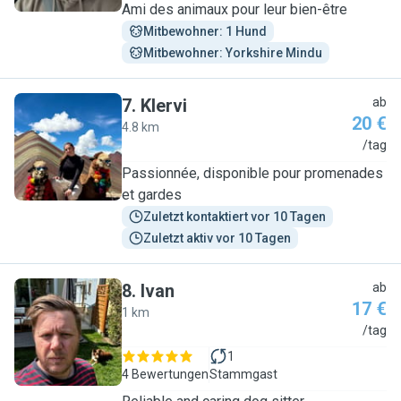
Ami des animaux pour leur bien-être
Mitbewohner: 1 Hund
Mitbewohner: Yorkshire Mindu
7
.
Klervi
ab
20 €
4.8 km
K
/tag
Passionnée, disponible pour promenades
et gardes
Zuletzt kontaktiert vor 10 Tagen
Zuletzt aktiv vor 10 Tagen
8
.
Ivan
ab
17 €
1 km
I
/tag
1
4 Bewertungen
Stammgast