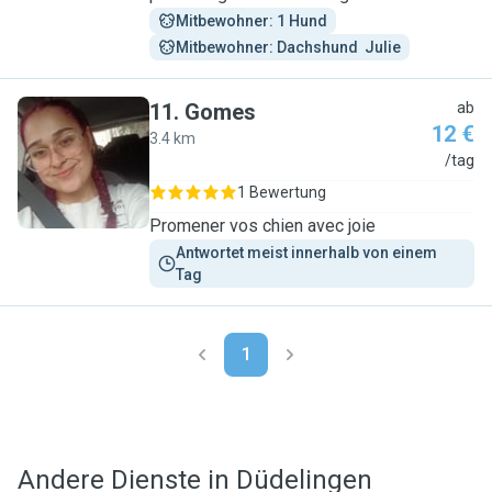
Mitbewohner: 1 Hund
Mitbewohner: Dachshund  Julie
11
.
Gomes
ab
12 €
3.4 km
G
/tag
1 Bewertung
Promener vos chien avec joie
Antwortet meist innerhalb von einem 
Tag
1
Andere Dienste in Düdelingen