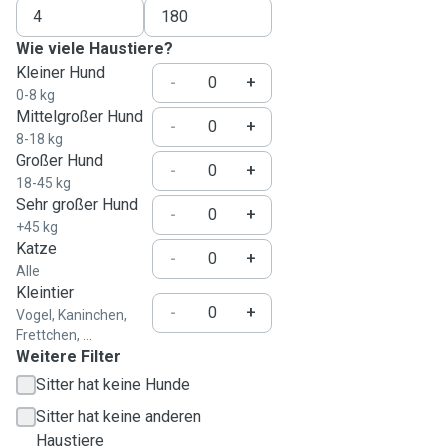
Wie viele Haustiere?
Kleiner Hund
-
+
0-8 kg
Mittelgroßer Hund
-
+
8-18 kg
Großer Hund
-
+
18-45 kg
Sehr großer Hund
-
+
+45 kg
Katze
-
+
Alle
Kleintier
-
+
Vogel, Kaninchen,
Frettchen, ...
Weitere Filter
Sitter hat keine Hunde
Sitter hat keine anderen
Haustiere