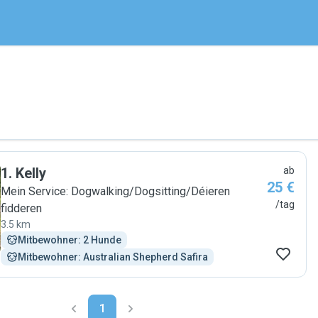
1
.
Kelly
ab
25 €
Mein Service: Dogwalking/Dogsitting/Déieren
/tag
fidderen
3.5 km
Mitbewohner: 2 Hunde
Mitbewohner: Australian Shepherd Safira
1