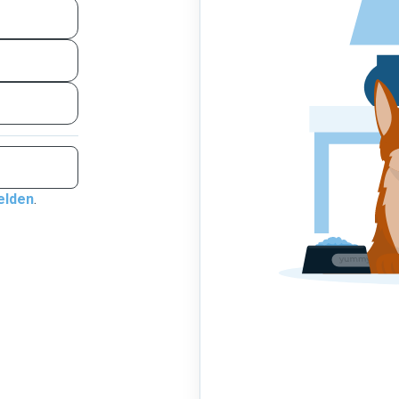
elden
.