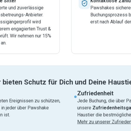
e Sitter
Kontaktlose Zahl
ierte und zuverlässige
Pawshakes sicherer
esbetreungs-Anbieter.
Buchungsprozess be
ssigängerprofil wird
erst nach Ablauf de
serem engagierten Trust &
rüft. Wir nehmen nur 15%
 an.
 bieten Schutz für Dich und Deine Hausti
Zufriedenheit
eten Ereignissen zu schützen,
Jede Buchung, die über Pa
e in jeder über Pawshake
unsere
Zufriedenheitsga
 ist.
Haustier die bestmögliche
Mehr zu unserer Zufrieden