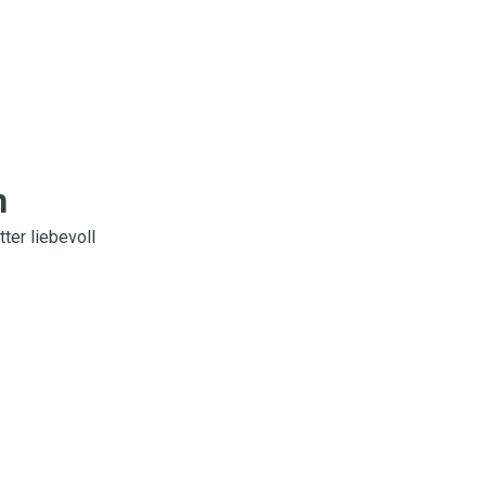
n
ter liebevoll