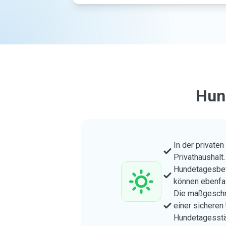
Hun
In der private
Privathaushalt.
Hundetagesbetr
können ebenfal
Die maßgeschne
einer sicheren
Hundetagesstä