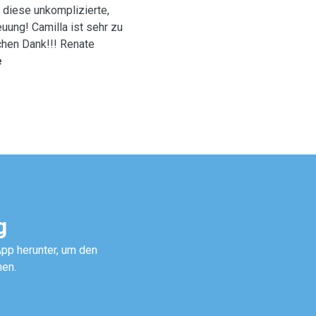
r diese unkomplizierte,
uung! Camilla ist sehr zu
 herzlichen Dank!!! Renate
e
g
pp herunter, um den
hen.