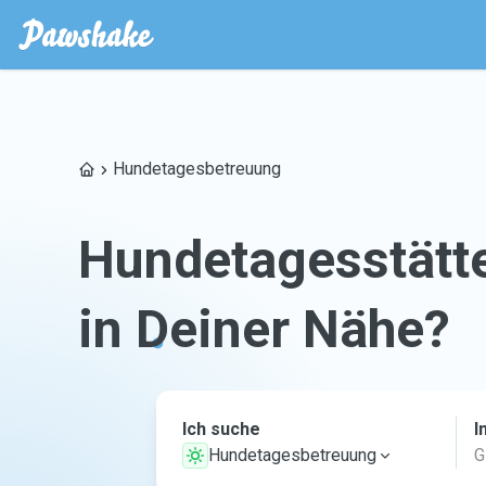
Hundetagesbetreuung
Hundetagesstätt
in Deiner Nähe?
Ich suche
I
Hundetagesbetreuung
G