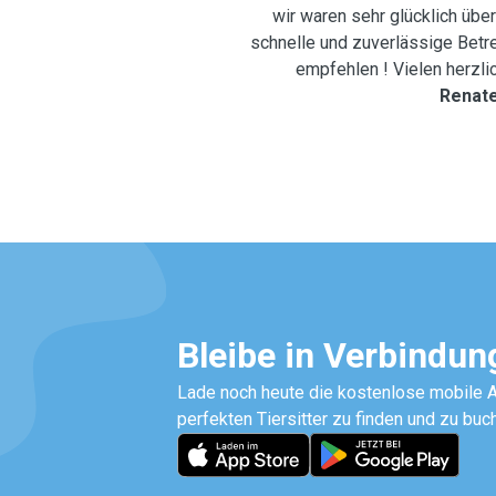
wir waren sehr glücklich übe
schnelle und zuverlässige Betre
empfehlen ! Vielen
Renat
Bleibe in Verbindun
Lade noch heute die kostenlose mobile A
perfekten Tiersitter zu finden und zu buc