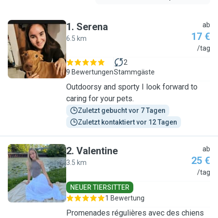
1
.
Serena
ab
17 €
6.5 km
S
/tag
2
9 Bewertungen
Stammgäste
Outdoorsy and sporty I look forward to
caring for your pets.
Zuletzt gebucht vor 7 Tagen
Zuletzt kontaktiert vor 12 Tagen
2
.
Valentine
ab
25 €
3.5 km
V
/tag
NEUER TIERSITTER
1 Bewertung
Promenades régulières avec des chiens