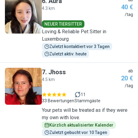
6
.
Aura
40 €
4.3 km
A
/tag
NEUER TIERSITTER
Loving & Reliable Pet Sitter in
Luxembourg
Zuletzt kontaktiert vor 3 Tagen
Zuletzt aktiv: heute
7
.
Jhoss
ab
20 €
4.5 km
J
/tag
11
33 Bewertungen
Stammgäste
Your pets will be treated as if they were
my own with love.
Kürzlich aktualisierter Kalender
Zuletzt gebucht vor 10 Tagen