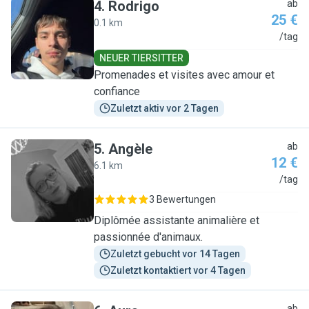
4
.
Rodrigo
ab
25 €
0.1 km
R
/tag
NEUER TIERSITTER
Promenades et visites avec amour et
confiance
Zuletzt aktiv vor 2 Tagen
5
.
Angèle
ab
12 €
6.1 km
A
/tag
3 Bewertungen
Diplômée assistante animalière et
passionnée d'animaux.
Zuletzt gebucht vor 14 Tagen
Zuletzt kontaktiert vor 4 Tagen
ab