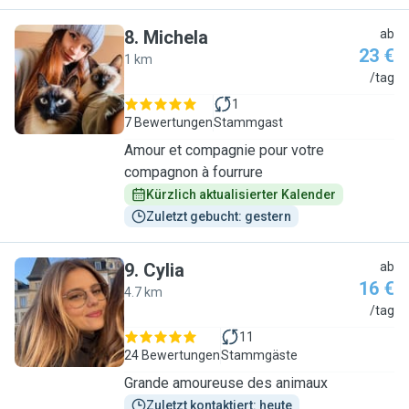
8
.
Michela
ab
23 €
1 km
M
/tag
1
7 Bewertungen
Stammgast
Amour et compagnie pour votre
compagnon à fourrure
Kürzlich aktualisierter Kalender
Zuletzt gebucht: gestern
9
.
Cylia
ab
16 €
4.7 km
C
/tag
11
24 Bewertungen
Stammgäste
Grande amoureuse des animaux
Zuletzt kontaktiert: heute