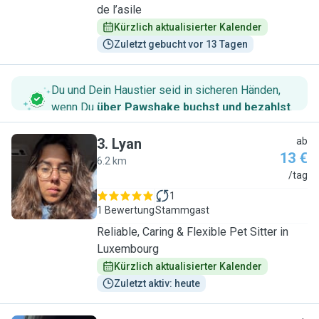
de l’asile
Kürzlich aktualisierter Kalender
Zuletzt gebucht vor 13 Tagen
Du und Dein Haustier seid in sicheren Händen,
wenn Du
über Pawshake buchst und bezahlst
.
3
.
Lyan
ab
13 €
6.2 km
L
/tag
1
1 Bewertung
Stammgast
Reliable, Caring & Flexible Pet Sitter in
Luxembourg
Kürzlich aktualisierter Kalender
Zuletzt aktiv: heute