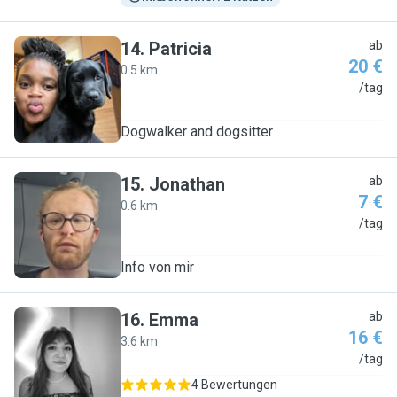
14
.
Patricia
ab
20 €
0.5 km
P
/tag
Dogwalker and dogsitter
15
.
Jonathan
ab
7 €
0.6 km
J
/tag
Info von mir
16
.
Emma
ab
16 €
3.6 km
E
/tag
4 Bewertungen