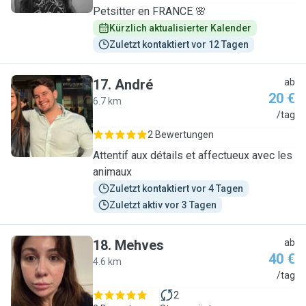
Petsitter en FRANCE 🌸
Kürzlich aktualisierter Kalender
Zuletzt kontaktiert vor 12 Tagen
17
.
André
ab
20 €
6.7 km
A
/tag
2 Bewertungen
Attentif aux détails et affectueux avec les
animaux
Zuletzt kontaktiert vor 4 Tagen
Zuletzt aktiv vor 3 Tagen
18
.
Mehves
ab
40 €
4.6 km
M
/tag
2