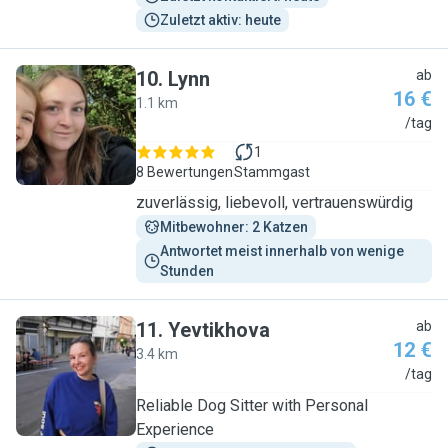
Zuletzt aktiv: heute
10
.
Lynn
ab
16 €
1.1 km
L
/tag
1
8 Bewertungen
Stammgast
zuverlässig, liebevoll, vertrauenswürdig
Mitbewohner: 2 Katzen
Antwortet meist innerhalb von wenige 
Stunden
11
.
Yevtikhova
ab
12 €
3.4 km
Y
/tag
Reliable Dog Sitter with Personal
Experience