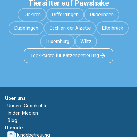
Tiersitter auf Pawshake
Diekirch
Differdingen
Düdelingen
Düdelingen
Esch an der Alzette
Ettelbrück
Luxemburg
Wiltz
Top-Städte für Katzenbetreuung
Über uns
Unsere Geschichte
In den Medien
Blog
Dienste
Hundebetreuung