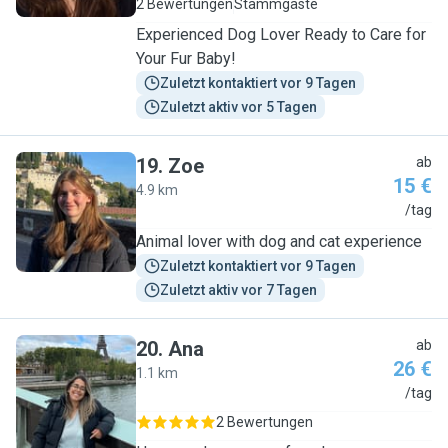
2 Bewertungen
Stammgäste
Experienced Dog Lover Ready to Care for
Your Fur Baby!
Zuletzt kontaktiert vor 9 Tagen
Zuletzt aktiv vor 5 Tagen
19
.
Zoe
ab
15 €
4.9 km
Z
/tag
Animal lover with dog and cat experience
Zuletzt kontaktiert vor 9 Tagen
Zuletzt aktiv vor 7 Tagen
20
.
Ana
ab
26 €
1.1 km
A
/tag
2 Bewertungen