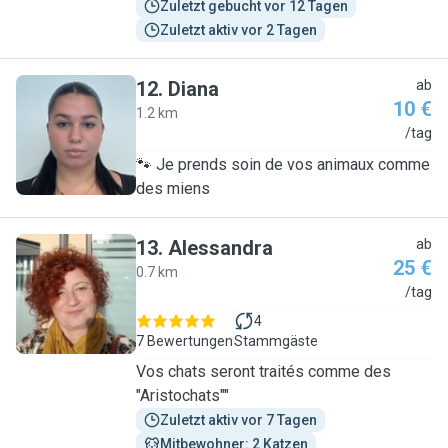
Zuletzt gebucht vor 12 Tagen
Zuletzt aktiv vor 2 Tagen
12
.
Diana
ab
10 €
1.2 km
D
/tag
🐾 Je prends soin de vos animaux comme
des miens
13
.
Alessandra
ab
25 €
0.7 km
A
/tag
4
7 Bewertungen
Stammgäste
Vos chats seront traités comme des
"Aristochats""
Zuletzt aktiv vor 7 Tagen
Mitbewohner: 2 Katzen