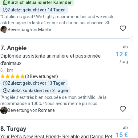
Kürzlich aktualisierter Kalender
Zuletzt gebucht vor 14 Tagen
"Catalina is great ! We highly recommend her and we would
ask her again to look after our cat during our absence. She
is very nice and dedicated to the well being of the animal
M
Bewertung von Maëlle
she is asked to take care of. Thank you again !"
7
.
Angèle
ab
12 €
Diplômée assistante animalière et passionnée
/tag
d'animaux.
6.1 km
(
3 Bewertungen
)
Zuletzt gebucht vor 13 Tagen
Zuletzt kontaktiert vor 3 Tagen
"Angèle s’est très bien occupée de mon petit Milo. Je la
recommande à 100% ! Nous avons même pu nous
rencontrer avant le jour de garde pour que je puisse lui
R
Bewertung von Romane
expliquer et montrer tout ce dont elle aurait besoin. Foncez
:)"
8
.
Turgay
ab
15 €
Your Pet's New Best Friend- Reliable and Caring Pet