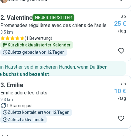
2
.
Valentine
ab
NEUER TIERSITTER
25 €
Promenades régulières avec des chiens de l’asile
/tag
3.5 km
(
1 Bewertung
)
Kürzlich aktualisierter Kalender
Zuletzt gebucht vor 12 Tagen
in Haustier seid in sicheren Händen, wenn Du
über
 buchst und bezahlst
.
3
.
Emilie
ab
10 €
Emilie adore les chats
/tag
9.3 km
1
Stammgast
Zuletzt kontaktiert vor 12 Tagen
Zuletzt aktiv: heute