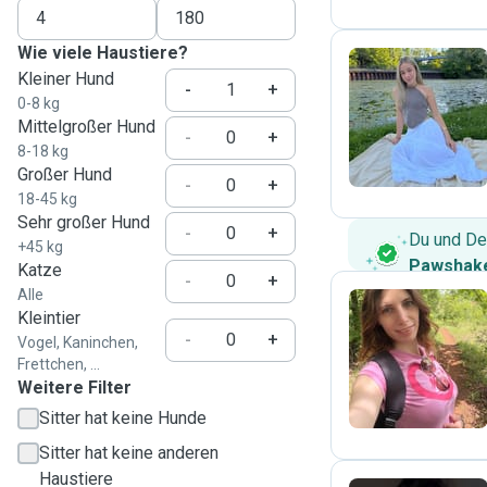
Wie viele Haustiere?
Kleiner Hund
-
+
0-8 kg
V
Mittelgroßer Hund
-
+
8-18 kg
Großer Hund
-
+
18-45 kg
Sehr großer Hund
-
+
Du und De
+45 kg
Pawshake
Katze
-
+
Alle
Kleintier
-
+
Vogel, Kaninchen,
E
Frettchen, ...
Weitere Filter
Sitter hat keine Hunde
Sitter hat keine anderen
Haustiere