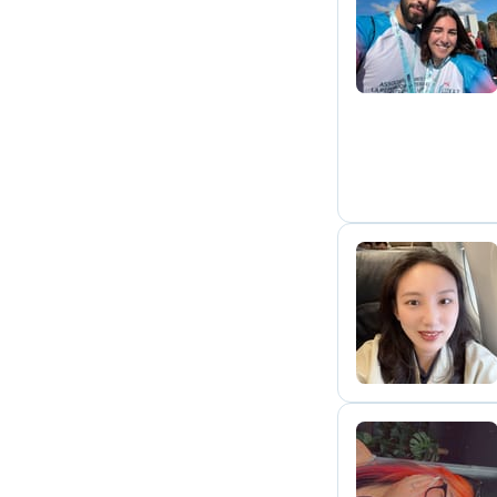
T
A
V