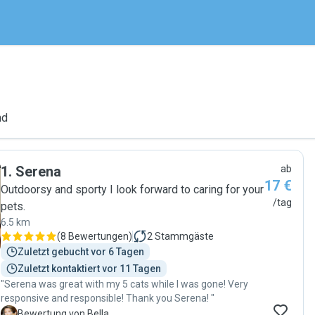
nd
1
.
Serena
ab
17 €
Outdoorsy and sporty I look forward to caring for your
/tag
pets.
6.5 km
(
8 Bewertungen
)
2
Stammgäste
Zuletzt gebucht vor 6 Tagen
Zuletzt kontaktiert vor 11 Tagen
"Serena was great with my 5 cats while I was gone! Very
responsive and responsible! Thank you Serena! "
B
Bewertung von Bella