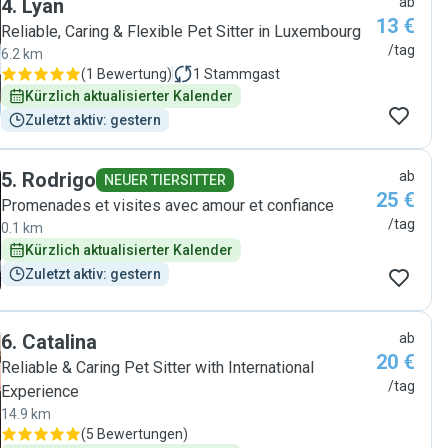
4
.
Lyan
ab
13 €
Reliable, Caring & Flexible Pet Sitter in Luxembourg
/tag
6.2 km
(
1 Bewertung
)
1
Stammgast
Kürzlich aktualisierter Kalender
Zuletzt aktiv: gestern
5
.
Rodrigo
ab
NEUER TIERSITTER
25 €
Promenades et visites avec amour et confiance
/tag
0.1 km
Kürzlich aktualisierter Kalender
Zuletzt aktiv: gestern
6
.
Catalina
ab
20 €
Reliable & Caring Pet Sitter with International
/tag
Experience
14.9 km
(
5 Bewertungen
)