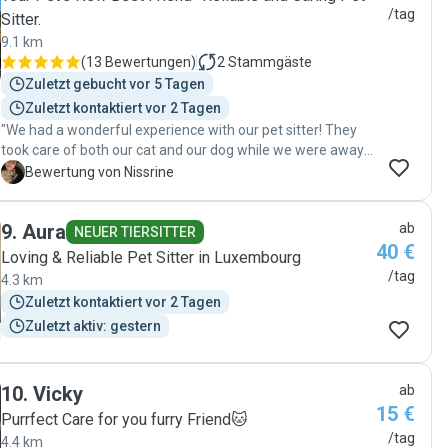
/tag
Sitter.
9.1 km
(
13 Bewertungen
)
2
Stammgäste
Zuletzt gebucht vor 5 Tagen
Zuletzt kontaktiert vor 2 Tagen
"We had a wonderful experience with our pet sitter! They
took care of both our cat and our dog while we were away
on vacation, visiting twice a day and making sure
N
Bewertung von Nissrine
everything was perfect. Our dog enjoyed regular walks and
came back happy and relaxed, while our cat received plenty
9
.
Aura
ab
of attention, care, and affection. We especially appreciated
NEUER TIERSITTER
40 €
the regular updates and the clear love and responsibility
Loving & Reliable Pet Sitter in Luxembourg
shown toward our pets. It gave us real peace of mind
/tag
4.3 km
knowing they were in such good hands. We highly
Zuletzt kontaktiert vor 2 Tagen
recommend their services to anyone looking for a
Zuletzt aktiv: gestern
trustworthy, caring, and reliable pet sitter!"
10
.
Vicky
ab
15 €
Purrfect Care for you furry Friend🐱
/tag
4.4 km