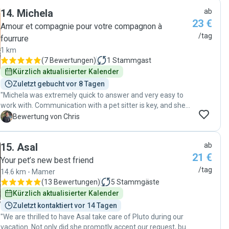
toutes les informations dont ils ont besoin pour être
caring pet sitter."
14
.
Michela
ab
rassurés. Dès les premiers échanges, il a su nous mettre en
23 €
confiance. Il est attentif au bien-être des animaux, en
Amour et compagnie pour votre compagnon à
respectant leur rythme, leurs habitudes, leurs besoins et
/tag
fourrure
leur confort. Les petites attentions, comme les photos et
1 km
les vidéos envoyées pendant les visites, permettent de
(
7 Bewertungen
)
1
Stammgast
suivre sereinement le quotidien de nos compagnons à
Kürzlich aktualisierter Kalender
quatre pattes :) Notre petite chatte était entre d'excellentes
mains. Nous referons appel aux services d'Émile sans la
Zuletzt gebucht vor 8 Tagen
moindre hésitation et le recommandons les yeux fermés."
"Michela was extremely quick to answer and very easy to
work with. Communication with a pet sitter is key, and she
kept me constantly updated. My cat is very mistrusting, but
C
Bewertung von Chris
Michela‘s gentle approach made them become friends very
quickly. She went above and beyond to make sure the cat
15
.
Asal
ab
was properly cared for, and it made my holiday worry-free. I
21 €
would trust her with my pet any time and whole heartedly
Your pet’s new best friend
recommend her."
/tag
14.6 km - Mamer
(
13 Bewertungen
)
5
Stammgäste
Kürzlich aktualisierter Kalender
Zuletzt kontaktiert vor 14 Tagen
"We are thrilled to have Asal take care of Pluto during our
vacation. Not only did she promptly accept our request, but