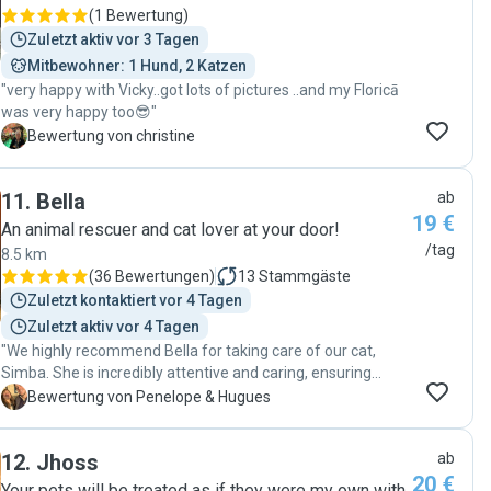
(
1 Bewertung
)
Zuletzt aktiv vor 3 Tagen
Mitbewohner: 1 Hund, 2 Katzen
"very happy with Vicky..got lots of pictures ..and my Floricā
was very happy too😎"
C
Bewertung von christine
11
.
Bella
ab
19 €
An animal rescuer and cat lover at your door!
/tag
8.5 km
(
36 Bewertungen
)
13
Stammgäste
Zuletzt kontaktiert vor 4 Tagen
Zuletzt aktiv vor 4 Tagen
"We highly recommend Bella for taking care of our cat,
Simba. She is incredibly attentive and caring, ensuring
Simba is well-fed, entertained, and comfortable. We
P
Bewertung von Penelope & Hugues
returned to a happy and relaxed cat, thanks to her
meticulous care. Her updates and communication gave us
12
.
Jhoss
ab
peace of mind while we were away. We're grateful to have
20 €
found such a reliable and compassionate cat sitter! "
Your pets will be treated as if they were my own with