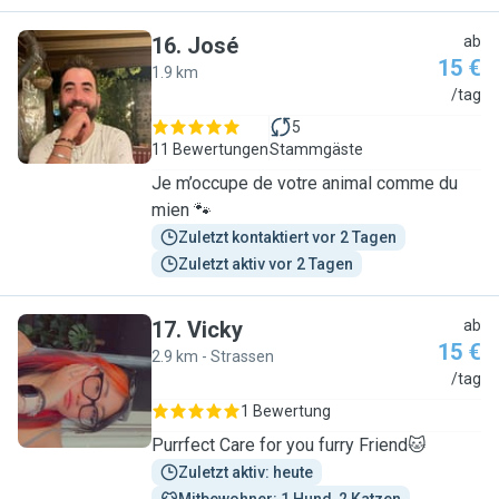
16
.
José
ab
15 €
1.9 km
J
/tag
5
11 Bewertungen
Stammgäste
Je m’occupe de votre animal comme du
mien 🐾
Zuletzt kontaktiert vor 2 Tagen
Zuletzt aktiv vor 2 Tagen
17
.
Vicky
ab
15 €
2.9 km - Strassen
V
/tag
1 Bewertung
Purrfect Care for you furry Friend🐱
Zuletzt aktiv: heute