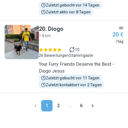
Zuletzt gebucht vor 14 Tagen
Zuletzt aktiv vor 8 Tagen
20
.
Diogo
ab
20 €
1.8 km
D
/tag
10
26 Bewertungen
Stammgäste
Your Furry Friends Deserve the Best -
Diogo Jesus
Zuletzt gebucht vor 11 Tagen
Zuletzt kontaktiert vor 2 Tagen
1
2
...
6