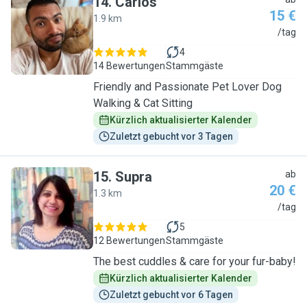
14
.
Carlos
15 €
1.9 km
C
/tag
4
14 Bewertungen
Stammgäste
Friendly and Passionate Pet Lover Dog
Walking & Cat Sitting
Kürzlich aktualisierter Kalender
Zuletzt gebucht vor 3 Tagen
15
.
Supra
ab
20 €
1.3 km
S
/tag
5
12 Bewertungen
Stammgäste
The best cuddles & care for your fur-baby!
Kürzlich aktualisierter Kalender
Zuletzt gebucht vor 6 Tagen