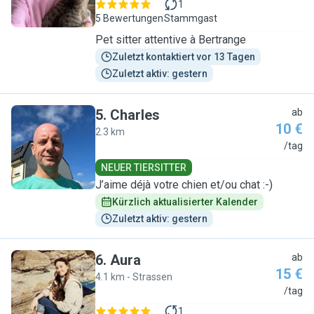
1
5 Bewertungen
Stammgast
Pet sitter attentive à Bertrange
Zuletzt kontaktiert vor 13 Tagen
Zuletzt aktiv: gestern
5
.
Charles
ab
10 €
2.3 km
C
/tag
NEUER TIERSITTER
J’aime déjà votre chien et/ou chat :-)
Kürzlich aktualisierter Kalender
Zuletzt aktiv: gestern
6
.
Aura
ab
15 €
4.1 km - Strassen
A
/tag
1