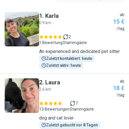
1
.
Karla
ab
15 €
0.9 km
K
/tag
2
1 Bewertung
Stammgäste
An experienced and dedicated pet sitter
Zuletzt kontaktiert: heute
Zuletzt aktiv: heute
2
.
Laura
ab
18 €
2.6 km
L
/tag
7
13 Bewertungen
Stammgäste
dog and cat lover
Zuletzt gebucht vor 8 Tagen