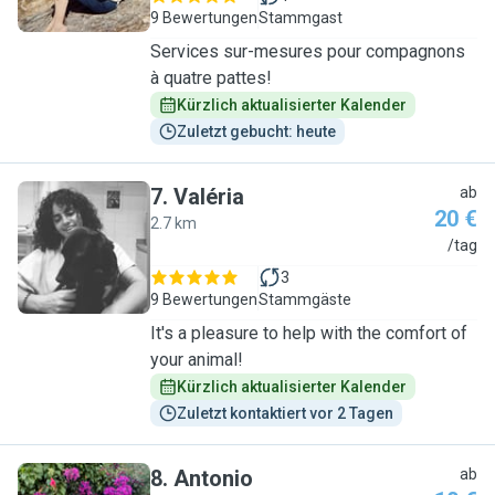
9 Bewertungen
Stammgast
Services sur-mesures pour compagnons
à quatre pattes!
Kürzlich aktualisierter Kalender
Zuletzt gebucht: heute
7
.
Valéria
ab
20 €
2.7 km
V
/tag
3
9 Bewertungen
Stammgäste
It's a pleasure to help with the comfort of
your animal!
Kürzlich aktualisierter Kalender
Zuletzt kontaktiert vor 2 Tagen
8
.
Antonio
ab