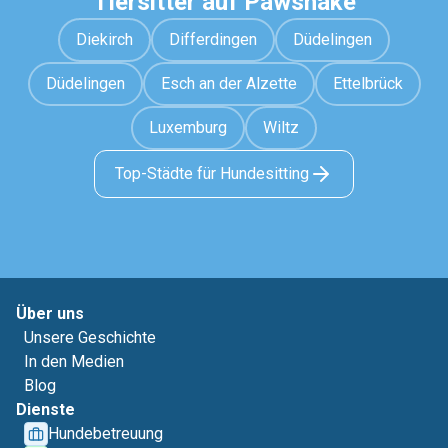
Tiersitter auf Pawshake
Diekirch
Differdingen
Düdelingen
Düdelingen
Esch an der Alzette
Ettelbrück
Luxemburg
Wiltz
Top-Städte für Hundesitting
Über uns
Unsere Geschichte
In den Medien
Blog
Dienste
Hundebetreuung