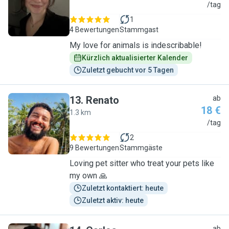
C
/tag
1
4 Bewertungen
Stammgast
My love for animals is indescribable!
Kürzlich aktualisierter Kalender
Zuletzt gebucht vor 5 Tagen
13
.
Renato
ab
18 €
1.3 km
R
/tag
2
9 Bewertungen
Stammgäste
Loving pet sitter who treat your pets like
my own 🙏
Zuletzt kontaktiert: heute
Zuletzt aktiv: heute
ab