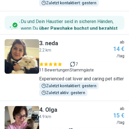
Zuletzt kontaktiert: gestern
Du und Dein Haustier seid in sicheren Händen,
wenn Du
über Pawshake buchst und bezahlst
.
3
.
neda
ab
14 €
2.2 km
N
/tag
7
11 Bewertungen
Stammgäste
Experienced cat lover and caring pet sitter
Zuletzt kontaktiert: gestern
Zuletzt aktiv: gestern
4
.
Olga
ab
15 €
4.9 km
O
/tag