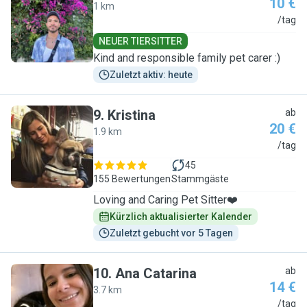
10 €
1 km
A
/tag
NEUER TIERSITTER
Kind and responsible family pet carer :)
Zuletzt aktiv: heute
9
.
Kristina
ab
20 €
1.9 km
K
/tag
45
155 Bewertungen
Stammgäste
Loving and Caring Pet Sitter❤️
Kürzlich aktualisierter Kalender
Zuletzt gebucht vor 5 Tagen
10
.
Ana Catarina
ab
14 €
3.7 km
A
/tag