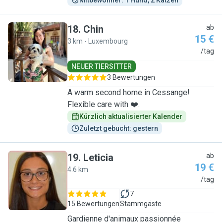
Mitbewohner: 1 Hund, 2 Katzen
18
.
Chin
ab
15 €
3 km - Luxembourg
C
/tag
NEUER TIERSITTER
3 Bewertungen
A warm second home in Cessange!
Flexible care with ❤️.
Kürzlich aktualisierter Kalender
Zuletzt gebucht: gestern
19
.
Leticia
ab
19 €
4.6 km
L
/tag
7
15 Bewertungen
Stammgäste
Gardienne d'animaux passionnée