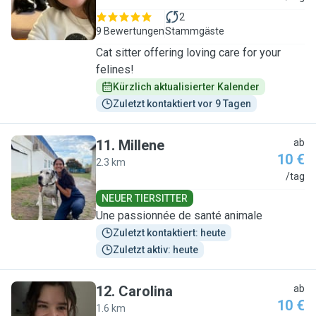
2
9 Bewertungen
Stammgäste
Cat sitter offering loving care for your
felines!
Kürzlich aktualisierter Kalender
Zuletzt kontaktiert vor 9 Tagen
11
.
Millene
ab
10 €
2.3 km
M
/tag
NEUER TIERSITTER
Une passionnée de santé animale
Zuletzt kontaktiert: heute
Zuletzt aktiv: heute
12
.
Carolina
ab
10 €
1.6 km