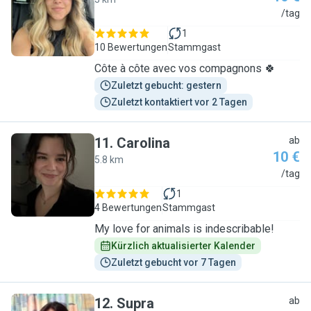
C
/tag
1
10 Bewertungen
Stammgast
Côte à côte avec vos compagnons 🍀
Zuletzt gebucht: gestern
Zuletzt kontaktiert vor 2 Tagen
11
.
Carolina
ab
10 €
5.8 km
C
/tag
1
4 Bewertungen
Stammgast
My love for animals is indescribable!
Kürzlich aktualisierter Kalender
Zuletzt gebucht vor 7 Tagen
12
.
Supra
ab