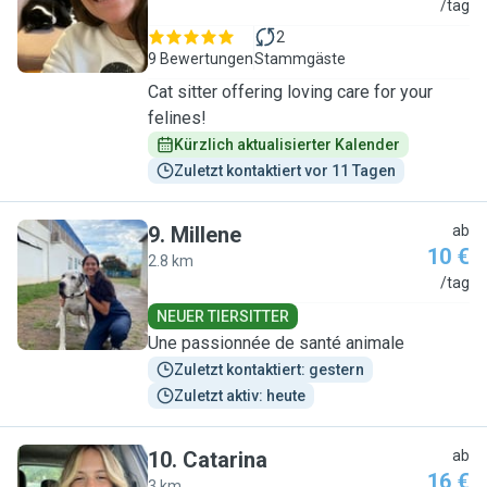
A
/tag
2
9 Bewertungen
Stammgäste
Cat sitter offering loving care for your
felines!
Kürzlich aktualisierter Kalender
Zuletzt kontaktiert vor 11 Tagen
9
.
Millene
ab
10 €
2.8 km
M
/tag
NEUER TIERSITTER
Une passionnée de santé animale
Zuletzt kontaktiert: gestern
Zuletzt aktiv: heute
10
.
Catarina
ab
16 €
3 km