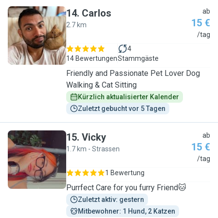
14
.
Carlos
ab
15 €
2.7 km
C
/tag
4
14 Bewertungen
Stammgäste
Friendly and Passionate Pet Lover Dog
Walking & Cat Sitting
Kürzlich aktualisierter Kalender
Zuletzt gebucht vor 5 Tagen
15
.
Vicky
ab
15 €
1.7 km - Strassen
V
/tag
1 Bewertung
Purrfect Care for you furry Friend🐱
Zuletzt aktiv: gestern
Mitbewohner: 1 Hund, 2 Katzen