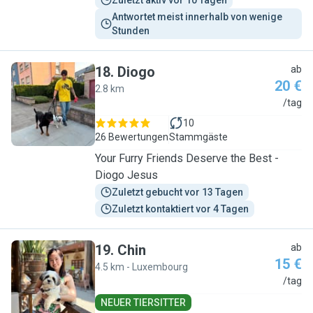
Zuletzt aktiv vor 10 Tagen
Antwortet meist innerhalb von wenige 
Stunden
18
.
Diogo
ab
20 €
2.8 km
D
/tag
10
26 Bewertungen
Stammgäste
Your Furry Friends Deserve the Best -
Diogo Jesus
Zuletzt gebucht vor 13 Tagen
Zuletzt kontaktiert vor 4 Tagen
19
.
Chin
ab
15 €
4.5 km - Luxembourg
C
/tag
NEUER TIERSITTER