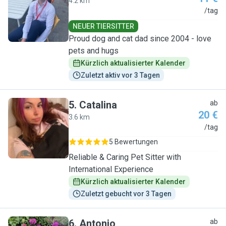
4.2 km
A
/tag
NEUER TIERSITTER
Proud dog and cat dad since 2004 - love
pets and hugs
Kürzlich aktualisierter Kalender
Zuletzt aktiv vor 3 Tagen
5
.
Catalina
ab
20 €
3.6 km
C
/tag
5 Bewertungen
Reliable & Caring Pet Sitter with
International Experience
Kürzlich aktualisierter Kalender
Zuletzt gebucht vor 3 Tagen
6
.
Antonio
ab