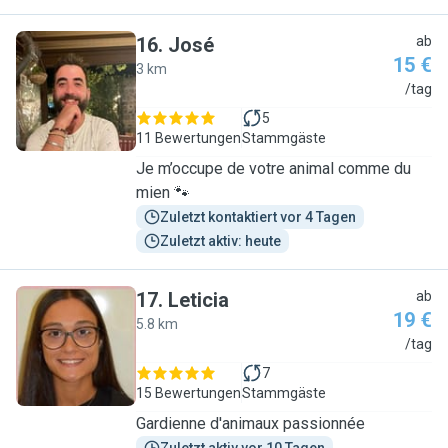
16
.
José
ab
15 €
3 km
J
/tag
5
11 Bewertungen
Stammgäste
Je m’occupe de votre animal comme du
mien 🐾
Zuletzt kontaktiert vor 4 Tagen
Zuletzt aktiv: heute
17
.
Leticia
ab
19 €
5.8 km
L
/tag
7
15 Bewertungen
Stammgäste
Gardienne d'animaux passionnée