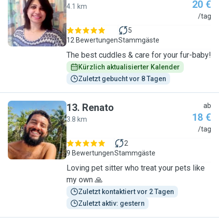
20 €
4.1 km
S
/tag
5
12 Bewertungen
Stammgäste
The best cuddles & care for your fur-baby!
Kürzlich aktualisierter Kalender
Zuletzt gebucht vor 8 Tagen
13
.
Renato
ab
18 €
3.8 km
R
/tag
2
9 Bewertungen
Stammgäste
Loving pet sitter who treat your pets like
my own 🙏
Zuletzt kontaktiert vor 2 Tagen
Zuletzt aktiv: gestern