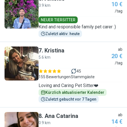
10 €
3.9 km
A
/tag
NEUER TIERSITTER
Kind and responsible family pet carer :)
Zuletzt aktiv: heute
7
.
Kristina
ab
20 €
5.6 km
K
/tag
45
155 Bewertungen
Stammgäste
Loving and Caring Pet Sitter❤️
Kürzlich aktualisierter Kalender
Zuletzt gebucht vor 7 Tagen
8
.
Ana Catarina
ab
14 €
0.9 km