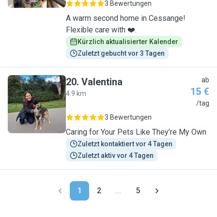
3 Bewertungen
A warm second home in Cessange!
Flexible care with ❤️.
Kürzlich aktualisierter Kalender
Zuletzt gebucht vor 3 Tagen
20
.
Valentina
ab
15 €
4.9 km
V
/tag
3 Bewertungen
Caring for Your Pets Like They’re My Own
Zuletzt kontaktiert vor 4 Tagen
Zuletzt aktiv vor 4 Tagen
1
2
...
5