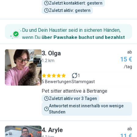
Zuletzt kontaktiert: gestern
Zuletzt aktiv: gestern
Du und Dein Haustier seid in sicheren Händen,
wenn Du
über Pawshake buchst und bezahlst
.
3
.
Olga
ab
15 €
1.2 km
O
/tag
1
5 Bewertungen
Stammgast
Pet sitter attentive à Bertrange
Zuletzt aktiv vor 3 Tagen
Antwortet meist innerhalb von wenige 
Stunden
4
.
Aryle
ab
11 €