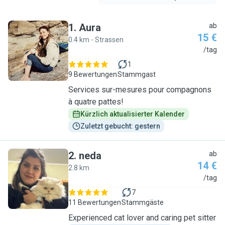
1
.
Aura
ab
15 €
0.4 km - Strassen
A
/tag
1
9 Bewertungen
Stammgast
Services sur-mesures pour compagnons
à quatre pattes!
Kürzlich aktualisierter Kalender
Zuletzt gebucht: gestern
2
.
neda
ab
14 €
2.8 km
N
/tag
7
11 Bewertungen
Stammgäste
Experienced cat lover and caring pet sitter