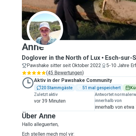
A
Anne
Doglover in the North of Lux
Esch-sur-
Pawshake sitter seit Oktober 2022
5-10 Jahre Er
(
45 Bewertungen
)
Aktiv in der Pawshake Community
20 Stammgäste
51 mal gespeichert
Kü
Zuletzt aktiv
Antwortet normaler
vor 39 Minuten
innerhalb von
innerhalb von etwa
Über Anne
Hallo alleguerten,
Ech stellen mech mol vir: