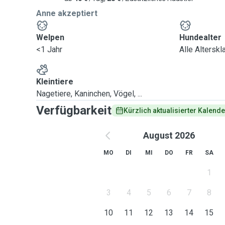
Anne akzeptiert
Welpen
Hundealter
<1 Jahr
Alle Altersk
Kleintiere
Nagetiere, Kaninchen, Vögel, ...
Verfügbarkeit
Kürzlich aktualisierter Kalende
August 2026
MO
DI
MI
DO
FR
SA
1
3
4
5
6
7
8
10
11
12
13
14
15