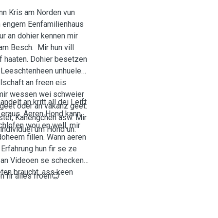
n Kris am Norden vun
an engem Eenfamilienhaus
ur an dohier kennen mir
am Besch. Mir hun vill
f haaten. Dohier besetzen
 Leeschtenheen unhuelen.
schaft an freen eis
 mir wessen wei schweier
elt an kritt all dei Leift
geet oder an vakanz geet.
 eraus. Aeren Hond kann
ster, Kanengchen asw. Mir
hlofen wou en well, mir
 individuel um Hond un.
 doheem fillen. Wann aeren
rfahrung hun fir se ze
en an Videoen se schecken
eten braucht, ass keen
 fir alles froen😊