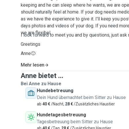
keeping and he can sleep where he wants, we are ope
should naturally feel at home. If your dog needs medica
as we have the experience to give it. I'll keep you po
days photos and videos of your dog. If you need mor
we are flexibel.
I look forward to meet you and by questions, just ask
Greetings
Anne🙂
Mehr lesen
Anne bietet ...
Bei Anne zu Hause
Hundebetreuung
Dein Hund übernachtet beim Sitter zu Hause
ab
40 €
/Nacht,
28 €
/Zusätzliches Haustier
Hundetagesbetreuung
Tagesbetreuung beim Sitter zu Hause
ab
40 €
/Tag,
28 €
/Zusätzliches Haustier