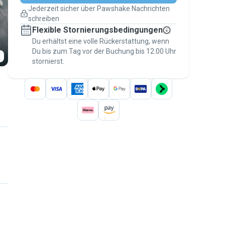
Pläne ändern
Jederzeit sicher über Pawshake Nachrichten
Versicherte Buchungen
schreiben
Erledige alles über Pawshake – von der
Flexible Stornierungsbedingungen
ersten Nachricht bis zur Bezahlung –, um
über die
Du erhältst eine volle Rückerstattung, wenn
Pawshake-Garantie
abgesichert zu
Du bis zum Tag vor der Buchung bis 12:00 Uhr
sein
stornierst.