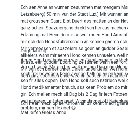
Ech sen Anne an wunnen zesummen mat mengem Man
Letzebuerg( 50 min. vun der Stadt Lux.) Mir wunnen 
mat groussem Gaart. Eist Duerf ass matten an der Nat
ganz schein Spazeiergäng direkt vun hei aus machen 
Erfahrung mat Henn do mir selwer eisen Hond Amstaf
mir och den Hondsführerschein an kennen gaeren och
Mir vermessen et spazeiern se goen an gudder Gesell
Dogboarding
allkeiers wann mir aeren Hond kennen unhuelen, well
Aeren Hond get heiheem wei en Familienmatglied behand
et ass, een gudden Boarding ze fannen wann een fort 
dei en brauch. Mir gin bis zu 4 mol am Dag mam Hond
Mir sen och bereet anner Deiern unsehuelen wei Ham
sech frei bewegen, keng Zwingerhaltung an en kann sc
sen ganz sportlech ennerwee an passen eis natirlech
sen fir alles oppen. Den Hond soll sech natirlech wei
Hond medikamenter brauch, ass keen Problem do mir E
gin. Ech mellen mech all Dag bis 2 Dag fir iech Foto
wei et aeren Leifsten geet. Wann dir mei oft Neiegke
Ech freen mech op aer Ufroen an dir kennt mech gaeren
problem, mir sen flexibel 😊
Mat leifen Greiss Anne