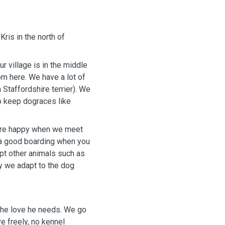
ris in the north of
r village is in the middle
om here. We have a lot of
Staffordshire terrier). We
o keep dograces like
are happy when we meet
d a good boarding when you
ept other animals such as
ly we adapt to the dog
 the love he needs. We go
e freely, no kennel