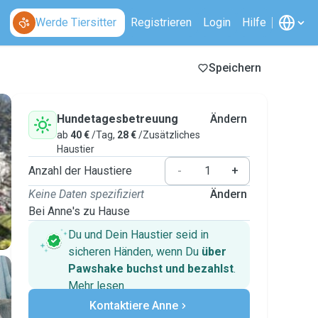
Werde Tiersitter
Registrieren
Login
Hilfe
Speichern
Hundetagesbetreuung
Ändern
ab
40 €
/Tag,
28 €
/Zusätzliches
Haustier
Anzahl der Haustiere
-
+
Keine Daten spezifiziert
Ändern
Bei Anne's zu Hause
Du und Dein Haustier seid in
sicheren Händen, wenn Du
über
Pawshake buchst und bezahlst
.
Mehr lesen
Sichere Zahlungen
Kontaktiere Anne
Unterstützung, falls sich Deine