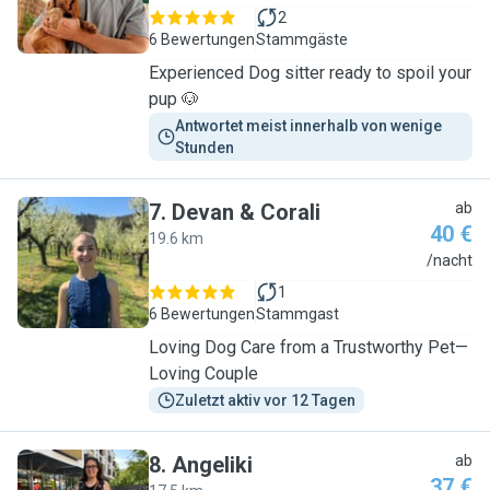
2
6 Bewertungen
Stammgäste
Experienced Dog sitter ready to spoil your
pup 🐶
Antwortet meist innerhalb von wenige 
Stunden
7
.
Devan & Corali
ab
40 €
19.6 km
D
/nacht
1
6 Bewertungen
Stammgast
Loving Dog Care from a Trustworthy Pet—
Loving Couple
Zuletzt aktiv vor 12 Tagen
8
.
Angeliki
ab
37 €