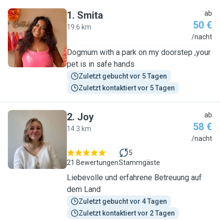
1
.
Smita
ab
50 €
19.6 km
S
/nacht
Dogmum with a park on my doorstep ,your
pet is in safe hands
Zuletzt gebucht vor 5 Tagen
Zuletzt kontaktiert vor 5 Tagen
2
.
Joy
ab
58 €
14.3 km
J
/nacht
5
21 Bewertungen
Stammgäste
Liebevolle und erfahrene Betreuung auf
dem Land
Zuletzt gebucht vor 4 Tagen
Zuletzt kontaktiert vor 2 Tagen