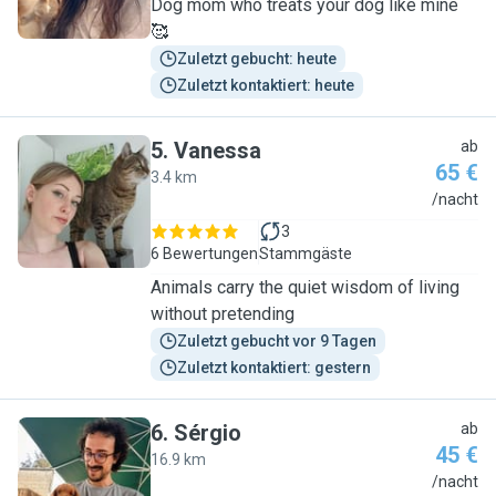
Dog mom who treats your dog like mine
🥰
Zuletzt gebucht: heute
Zuletzt kontaktiert: heute
5
.
Vanessa
ab
65 €
3.4 km
V
/nacht
3
6 Bewertungen
Stammgäste
Animals carry the quiet wisdom of living
without pretending
Zuletzt gebucht vor 9 Tagen
Zuletzt kontaktiert: gestern
6
.
Sérgio
ab
45 €
16.9 km
S
/nacht