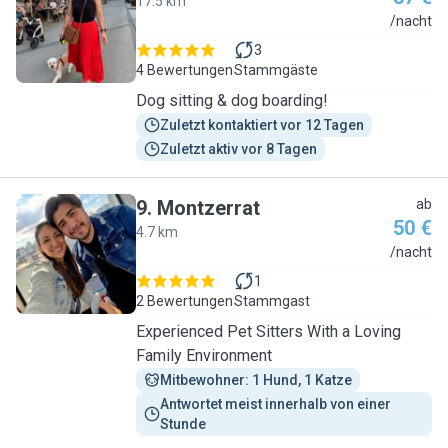
17.5 km
A
/nacht
3
4 Bewertungen
Stammgäste
Dog sitting & dog boarding!
Zuletzt kontaktiert vor 12 Tagen
Zuletzt aktiv vor 8 Tagen
9
.
Montzerrat
ab
50 €
4.7 km
M
/nacht
1
2 Bewertungen
Stammgast
Experienced Pet Sitters With a Loving
Family Environment
Mitbewohner: 1 Hund, 1 Katze
Antwortet meist innerhalb von einer 
Stunde