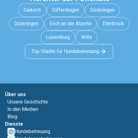
Diekirch
Differdingen
Düdelingen
Düdelingen
Esch an der Alzette
Ettelbrück
Luxemburg
Wiltz
Top-Städte für Hundebetreuung
Über uns
Unsere Geschichte
In den Medien
Blog
Dienste
Hundebetreuung