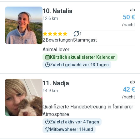
10
.
Natalia
ab
50 €
12.6 km
N
/nacht
1
2 Bewertungen
Stammgast
Animal lover
Kürzlich aktualisierter Kalender
Zuletzt gebucht vor 13 Tagen
11
.
Nadja
ab
42 €
14.9 km
N
/nacht
Qualifizierte Hundebetreuung in familiärer
Atmosphäre
Zuletzt aktiv vor 4 Tagen
Mitbewohner: 1 Hund