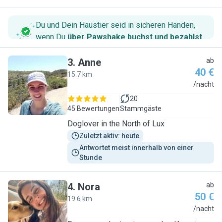
Du und Dein Haustier seid in sicheren Händen,
wenn Du
über Pawshake buchst und bezahlst
.
3
.
Anne
ab
40 €
15.7 km
A
/nacht
20
45 Bewertungen
Stammgäste
Doglover in the North of Lux
Zuletzt aktiv: heute
Antwortet meist innerhalb von einer 
Stunde
4
.
Nora
ab
50 €
19.6 km
N
/nacht