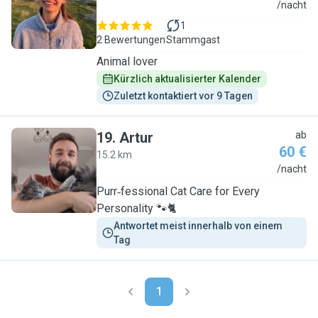
N
/nacht
1
2 Bewertungen
Stammgast
Animal lover
Kürzlich aktualisierter Kalender
Zuletzt kontaktiert vor 9 Tagen
19
.
Artur
ab
60 €
15.2 km
A
/nacht
Purr‑fessional Cat Care for Every
Personality 🐾🐈
Antwortet meist innerhalb von einem 
Tag
1