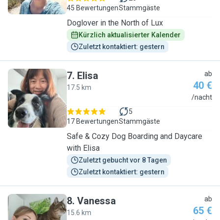
45 Bewertungen
Stammgäste
Doglover in the North of Lux
Kürzlich aktualisierter Kalender
Zuletzt kontaktiert: gestern
7
.
Elisa
ab
40 €
17.5 km
E
/nacht
5
17 Bewertungen
Stammgäste
Safe & Cozy Dog Boarding and Daycare
with Elisa
Zuletzt gebucht vor 8 Tagen
Zuletzt kontaktiert: gestern
8
.
Vanessa
ab
65 €
15.6 km