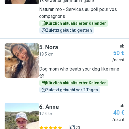
13 Bewertungen
Stammgäste
Naturanimo - Services au poil pour vos
compagnons
Kürzlich aktualisierter Kalender
Zuletzt gebucht: gestern
5
.
Nora
ab
50 €
19.5 km
N
/nacht
Dog mom who treats your dog like mine
🥰
Kürzlich aktualisierter Kalender
Zuletzt gebucht vor 2 Tagen
6
.
Anne
ab
40 €
12.4 km
A
/nacht
20