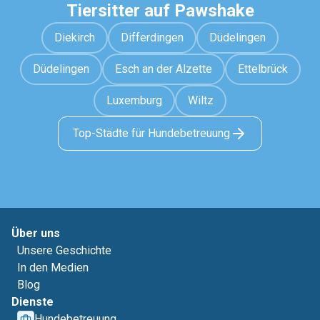
Tiersitter auf Pawshake
Diekirch
Differdingen
Düdelingen
Düdelingen
Esch an der Alzette
Ettelbrück
Luxemburg
Wiltz
Top-Städte für Hundebetreuung
Über uns
Unsere Geschichte
In den Medien
Blog
Dienste
Hundebetreuung