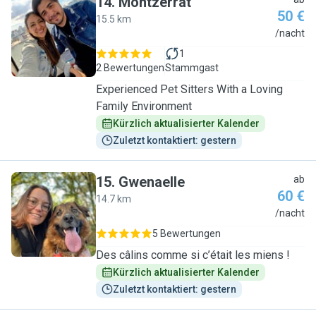
14
.
Montzerrat
50 €
15.5 km
M
/nacht
1
2 Bewertungen
Stammgast
Experienced Pet Sitters With a Loving
Family Environment
Kürzlich aktualisierter Kalender
Zuletzt kontaktiert: gestern
15
.
Gwenaelle
ab
60 €
14.7 km
G
/nacht
5 Bewertungen
Des câlins comme si c’était les miens !
Kürzlich aktualisierter Kalender
Zuletzt kontaktiert: gestern