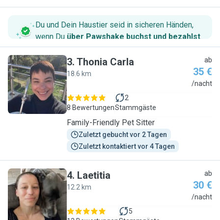
Du und Dein Haustier seid in sicheren Händen,
wenn Du
über Pawshake buchst und bezahlst
.
3
.
Thonia Carla
ab
35 €
18.6 km
T
/nacht
2
8 Bewertungen
Stammgäste
Family-Friendly Pet Sitter
Zuletzt gebucht vor 2 Tagen
Zuletzt kontaktiert vor 4 Tagen
4
.
Laetitia
ab
30 €
12.2 km
L
/nacht
5