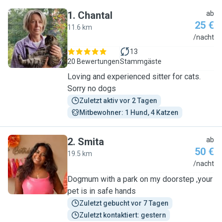
1
.
Chantal
ab
25 €
11.6 km
C
/nacht
13
20 Bewertungen
Stammgäste
Loving and experienced sitter for cats.
Sorry no dogs
Zuletzt aktiv vor 2 Tagen
Mitbewohner: 1 Hund, 4 Katzen
2
.
Smita
ab
50 €
19.5 km
S
/nacht
Dogmum with a park on my doorstep ,your
pet is in safe hands
Zuletzt gebucht vor 7 Tagen
Zuletzt kontaktiert: gestern