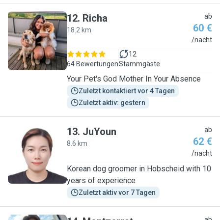
12
.
Richa
ab
60 €
18.2 km
R
/nacht
12
64 Bewertungen
Stammgäste
Your Pet's God Mother In Your Absence
Zuletzt kontaktiert vor 4 Tagen
Zuletzt aktiv: gestern
13
.
JuYoun
ab
62 €
8.6 km
J
/nacht
Korean dog groomer in Hobscheid with 10
years of experience
Zuletzt aktiv vor 7 Tagen
ab