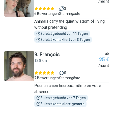
V
/nacht
3
6 Bewertungen
Stammgäste
Animals carry the quiet wisdom of living
without pretending
Zuletzt gebucht vor 11 Tagen
Zuletzt kontaktiert vor 3 Tagen
9
.
François
ab
25 €
12.8 km
F
/nacht
5
7 Bewertungen
Stammgäste
Pour un chien heureux, même en votre
absence!
Zuletzt gebucht vor 7 Tagen
Zuletzt kontaktiert: gestern