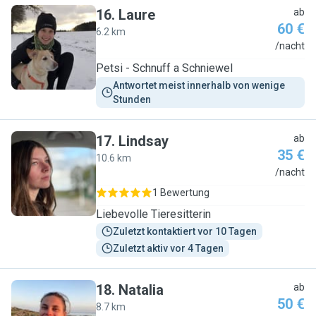
16
.
Laure
ab
60 €
6.2 km
L
/nacht
Petsi - Schnuff a Schniewel
Antwortet meist innerhalb von wenige 
Stunden
17
.
Lindsay
ab
35 €
10.6 km
L
/nacht
1 Bewertung
Liebevolle Tieresitterin
Zuletzt kontaktiert vor 10 Tagen
Zuletzt aktiv vor 4 Tagen
18
.
Natalia
ab
50 €
8.7 km