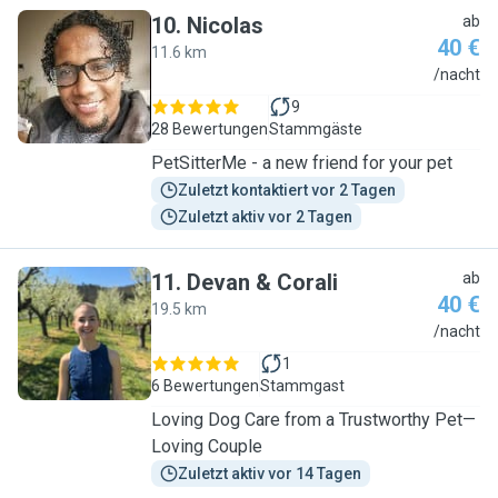
10
.
Nicolas
ab
40 €
11.6 km
N
/nacht
9
28 Bewertungen
Stammgäste
PetSitterMe - a new friend for your pet
Zuletzt kontaktiert vor 2 Tagen
Zuletzt aktiv vor 2 Tagen
11
.
Devan & Corali
ab
40 €
19.5 km
D
/nacht
1
6 Bewertungen
Stammgast
Loving Dog Care from a Trustworthy Pet—
Loving Couple
Zuletzt aktiv vor 14 Tagen