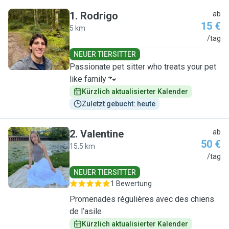
1
.
Rodrigo
ab
15 €
5 km
R
/tag
NEUER TIERSITTER
Passionate pet sitter who treats your pet
like family 🐾
Kürzlich aktualisierter Kalender
Zuletzt gebucht: heute
2
.
Valentine
ab
50 €
15.5 km
V
/tag
NEUER TIERSITTER
1 Bewertung
Promenades régulières avec des chiens
de l’asile
Kürzlich aktualisierter Kalender