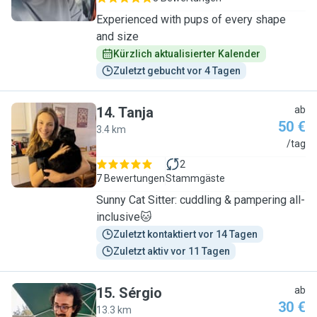
Experienced with pups of every shape
and size
Kürzlich aktualisierter Kalender
Zuletzt gebucht vor 4 Tagen
14
.
Tanja
ab
50 €
3.4 km
T
/tag
2
7 Bewertungen
Stammgäste
Sunny Cat Sitter: cuddling & pampering all-
inclusive🐱
Zuletzt kontaktiert vor 14 Tagen
Zuletzt aktiv vor 11 Tagen
15
.
Sérgio
ab
30 €
13.3 km