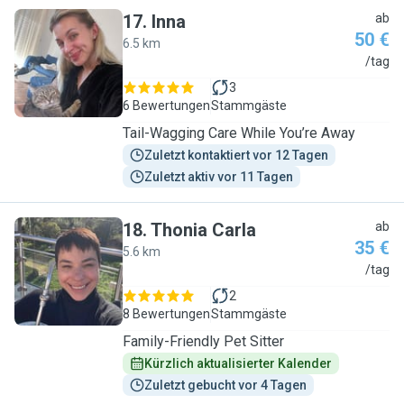
17
.
Inna
ab
50 €
6.5 km
I
/tag
3
6 Bewertungen
Stammgäste
Tail-Wagging Care While You’re Away
Zuletzt kontaktiert vor 12 Tagen
Zuletzt aktiv vor 11 Tagen
18
.
Thonia Carla
ab
35 €
5.6 km
T
/tag
2
8 Bewertungen
Stammgäste
Family-Friendly Pet Sitter
Kürzlich aktualisierter Kalender
Zuletzt gebucht vor 4 Tagen