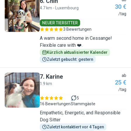
6
.
Chin
30 €
4.7 km - Luxembourg
C
/tag
NEUER TIERSITTER
3 Bewertungen
A warm second home in Cessange!
Flexible care with ❤️.
Kürzlich aktualisierter Kalender
Zuletzt gebucht: gestern
7
.
Karine
ab
25 €
1.9 km
K
/tag
5
16 Bewertungen
Stammgäste
Empathetic, Energetic, and Responsible
Dog Sitter
Zuletzt kontaktiert vor 4 Tagen