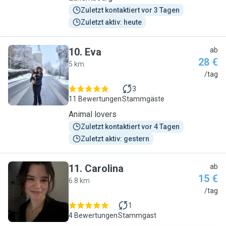
Zuletzt kontaktiert vor 3 Tagen
Zuletzt aktiv: heute
10
.
Eva
ab
28 €
5 km
E
/tag
3
11 Bewertungen
Stammgäste
Animal lovers
Zuletzt kontaktiert vor 4 Tagen
Zuletzt aktiv: gestern
11
.
Carolina
ab
15 €
6.8 km
C
/tag
1
4 Bewertungen
Stammgast