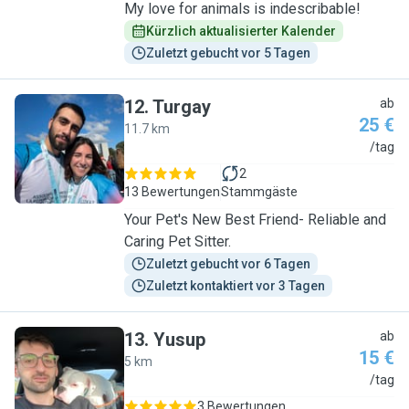
My love for animals is indescribable!
Kürzlich aktualisierter Kalender
Zuletzt gebucht vor 5 Tagen
12
.
Turgay
ab
25 €
11.7 km
T
/tag
2
13 Bewertungen
Stammgäste
Your Pet's New Best Friend- Reliable and
Caring Pet Sitter.
Zuletzt gebucht vor 6 Tagen
Zuletzt kontaktiert vor 3 Tagen
13
.
Yusup
ab
15 €
5 km
Y
/tag
3 Bewertungen