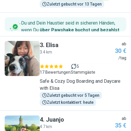
Zuletzt gebucht vor 13 Tagen
Du und Dein Haustier seid in sicheren Händen,
wenn Du
über Pawshake buchst und bezahlst
.
3
.
Elisa
ab
30 €
3.4 km
E
/tag
5
17 Bewertungen
Stammgäste
Safe & Cozy Dog Boarding and Daycare
with Elisa
Zuletzt gebucht vor 5 Tagen
Zuletzt kontaktiert: heute
4
.
Juanjo
ab
35 €
4.7 km