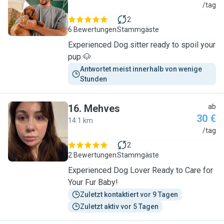
S
/tag
2
6 Bewertungen
Stammgäste
Experienced Dog sitter ready to spoil your
pup 🐶
Antwortet meist innerhalb von wenige 
Stunden
16
.
Mehves
ab
30 €
14.1 km
M
/tag
2
2 Bewertungen
Stammgäste
Experienced Dog Lover Ready to Care for
Your Fur Baby!
Zuletzt kontaktiert vor 9 Tagen
Zuletzt aktiv vor 5 Tagen