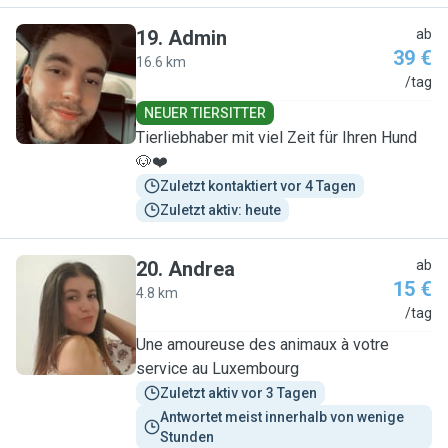
19
.
Admin
ab
39 €
16.6 km
A
/tag
NEUER TIERSITTER
Tierliebhaber mit viel Zeit für Ihren Hund
🐶❤️
Zuletzt kontaktiert vor 4 Tagen
Zuletzt aktiv: heute
20
.
Andrea
ab
15 €
4.8 km
A
/tag
Une amoureuse des animaux à votre
service au Luxembourg
Zuletzt aktiv vor 3 Tagen
Antwortet meist innerhalb von wenige 
Stunden