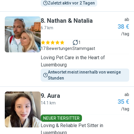
Zuletzt aktiv vor 2 Tagen
8
.
Nathan & Natalia
ab
38 €
6.7 km
N
/tag
1
17 Bewertungen
Stammgast
Loving Pet Care in the Heart of
Luxembourg
Antwortet meist innerhalb von wenige 
Stunden
9
.
Aura
ab
35 €
14.1 km
A
/tag
NEUER TIERSITTER
Loving & Reliable Pet Sitter in
Luxembourg