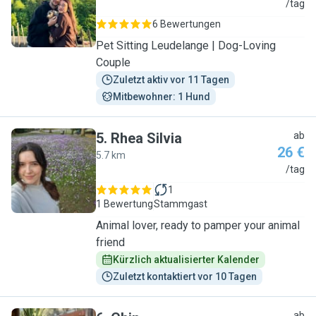
J
/tag
6 Bewertungen
Pet Sitting Leudelange | Dog-Loving
Couple
Zuletzt aktiv vor 11 Tagen
Mitbewohner: 1 Hund
5
.
Rhea Silvia
ab
26 €
5.7 km
R
/tag
1
1 Bewertung
Stammgast
Animal lover, ready to pamper your animal
friend
Kürzlich aktualisierter Kalender
Zuletzt kontaktiert vor 10 Tagen
ab