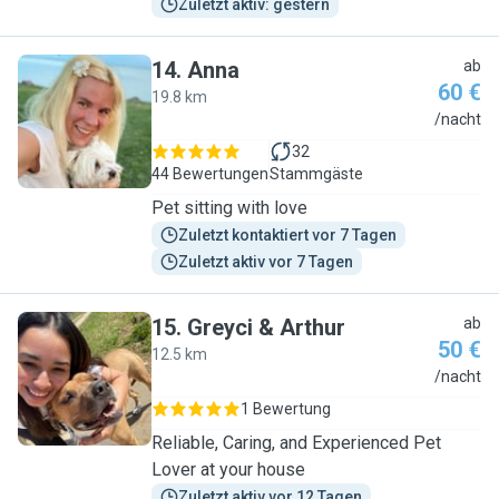
Zuletzt aktiv: gestern
14
.
Anna
ab
60 €
19.8 km
A
/nacht
32
44 Bewertungen
Stammgäste
Pet sitting with love
Zuletzt kontaktiert vor 7 Tagen
Zuletzt aktiv vor 7 Tagen
15
.
Greyci & Arthur
ab
50 €
12.5 km
G
/nacht
1 Bewertung
Reliable, Caring, and Experienced Pet
Lover at your house
Zuletzt aktiv vor 12 Tagen