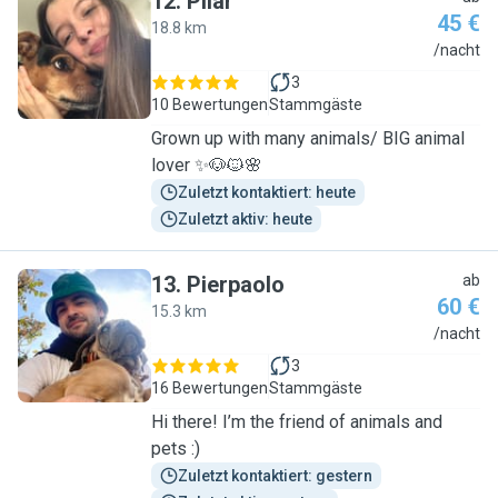
12
.
Pilar
45 €
18.8 km
P
/nacht
3
10 Bewertungen
Stammgäste
Grown up with many animals/ BIG animal
lover ✨🐶🐱🌸
Zuletzt kontaktiert: heute
Zuletzt aktiv: heute
13
.
Pierpaolo
ab
60 €
15.3 km
P
/nacht
3
16 Bewertungen
Stammgäste
Hi there! I’m the friend of animals and
pets :)
Zuletzt kontaktiert: gestern