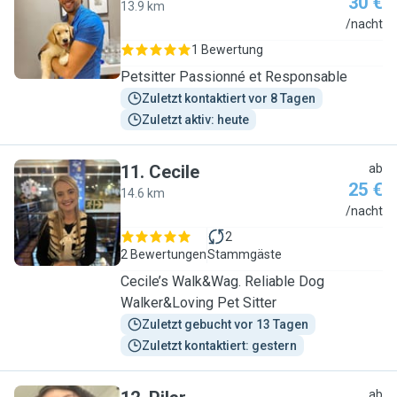
30 €
13.9 km
N
/nacht
1 Bewertung
Petsitter Passionné et Responsable
Zuletzt kontaktiert vor 8 Tagen
Zuletzt aktiv: heute
11
.
Cecile
ab
25 €
14.6 km
C
/nacht
2
2 Bewertungen
Stammgäste
Cecile’s Walk&Wag. Reliable Dog
Walker&Loving Pet Sitter
Zuletzt gebucht vor 13 Tagen
Zuletzt kontaktiert: gestern
ab