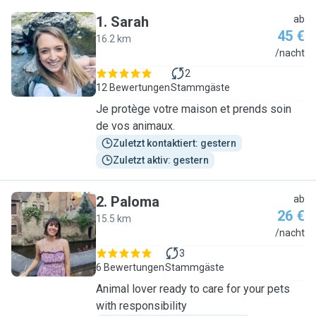
1
.
Sarah
ab
45 €
16.2 km
S
/nacht
2
12 Bewertungen
Stammgäste
Je protège votre maison et prends soin
de vos animaux.
Zuletzt kontaktiert: gestern
Zuletzt aktiv: gestern
2
.
Paloma
ab
26 €
15.5 km
P
/nacht
3
6 Bewertungen
Stammgäste
Animal lover ready to care for your pets
with responsibility