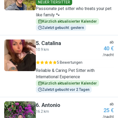
NEUER TIERSITTER
Passionate pet sitter who treats your pet
like family 🐾
Kürzlich aktualisierter Kalender
Zuletzt gebucht: gestern
5
.
Catalina
ab
40 €
10.9 km
C
/nacht
5 Bewertungen
Reliable & Caring Pet Sitter with
International Experience
Kürzlich aktualisierter Kalender
Zuletzt gebucht vor 2 Tagen
6
.
Antonio
ab
25 €
16.2 km
A
/nacht