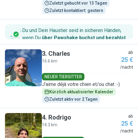
Zuletzt gebucht vor 13 Tagen
Zuletzt kontaktiert: gestern
Du und Dein Haustier seid in sicheren Händen,
wenn Du
über Pawshake buchst und bezahlst
.
3
.
Charles
ab
25 €
16.6 km
C
/nacht
NEUER TIERSITTER
J’aime déjà votre chien et/ou chat :-)
Kürzlich aktualisierter Kalender
Zuletzt aktiv vor 2 Tagen
4
.
Rodrigo
ab
25 €
14.3 km
R
/nacht