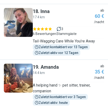
18
.
Inna
ab
60 €
17.4 km
I
/nacht
3
6 Bewertungen
Stammgäste
Tail-Wagging Care While You’re Away
Zuletzt kontaktiert vor 13 Tagen
Zuletzt aktiv vor 12 Tagen
19
.
Amanda
ab
35 €
14.4 km
A
/nacht
A helping hand ✨️ pet sitter, trainer,
companion
Zuletzt kontaktiert vor 3 Tagen
Zuletzt aktiv: heute