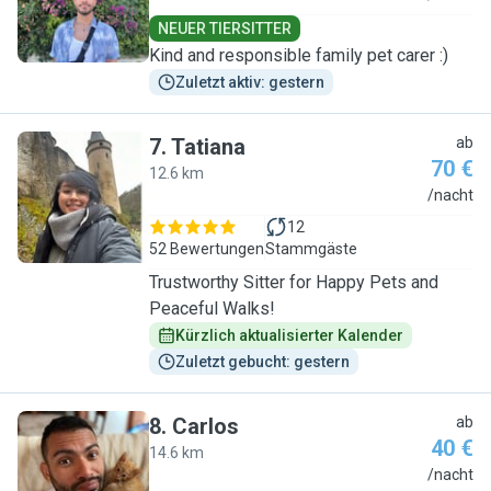
NEUER TIERSITTER
Kind and responsible family pet carer :)
Zuletzt aktiv: gestern
7
.
Tatiana
ab
70 €
12.6 km
T
/nacht
12
52 Bewertungen
Stammgäste
Trustworthy Sitter for Happy Pets and
Peaceful Walks!
Kürzlich aktualisierter Kalender
Zuletzt gebucht: gestern
8
.
Carlos
ab
40 €
14.6 km
C
/nacht