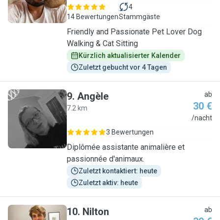
4
14 Bewertungen
Stammgäste
Friendly and Passionate Pet Lover Dog
Walking & Cat Sitting
Kürzlich aktualisierter Kalender
Zuletzt gebucht vor 4 Tagen
9
.
Angèle
ab
30 €
7.2 km
A
/nacht
3 Bewertungen
Diplômée assistante animalière et
passionnée d'animaux.
Zuletzt kontaktiert: heute
Zuletzt aktiv: heute
10
.
Nilton
ab