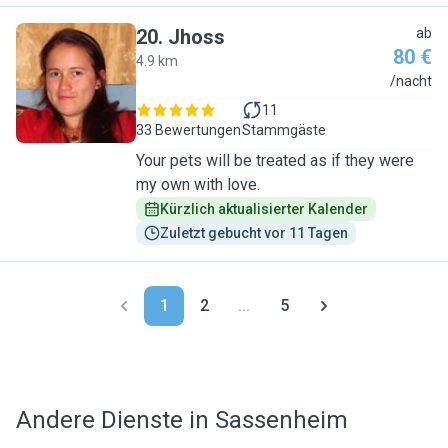
20
.
Jhoss
ab
80 €
4.9 km
J
/nacht
11
33 Bewertungen
Stammgäste
Your pets will be treated as if they were
my own with love.
Kürzlich aktualisierter Kalender
Zuletzt gebucht vor 11 Tagen
1
2
...
5
Andere Dienste in Sassenheim