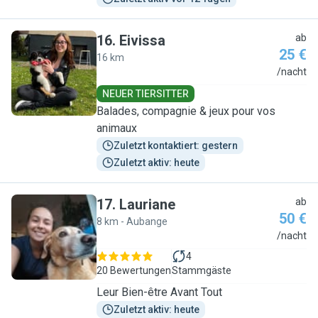
16
.
Eivissa
ab
25 €
16 km
E
/nacht
NEUER TIERSITTER
Balades, compagnie & jeux pour vos
animaux
Zuletzt kontaktiert: gestern
Zuletzt aktiv: heute
17
.
Lauriane
ab
50 €
8 km - Aubange
L
/nacht
4
20 Bewertungen
Stammgäste
Leur Bien-être Avant Tout
Zuletzt aktiv: heute