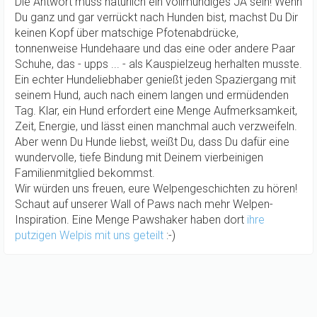
Die Antwort muss natürlich ein vollmundiges JA sein! Wenn
Du ganz und gar verrückt nach Hunden bist, machst Du Dir
keinen Kopf über matschige Pfotenabdrücke,
tonnenweise Hundehaare und das eine oder andere Paar
Schuhe, das - upps ... - als Kauspielzeug herhalten musste.
Ein echter Hundeliebhaber genießt jeden Spaziergang mit
seinem Hund, auch nach einem langen und ermüdenden
Tag. Klar, ein Hund erfordert eine Menge Aufmerksamkeit,
Zeit, Energie, und lässt einen manchmal auch verzweifeln.
Aber wenn Du Hunde liebst, weißt Du, dass Du dafür eine
wundervolle, tiefe Bindung mit Deinem vierbeinigen
Familienmitglied bekommst.
Wir würden uns freuen, eure Welpengeschichten zu hören!
Schaut auf unserer Wall of Paws nach mehr Welpen-
Inspiration. Eine Menge Pawshaker haben dort
ihre
putzigen Welpis mit uns geteilt
:-)