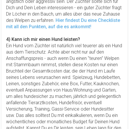
ängstlich oder aggressiv sein. Der Züchter sollte sich für
Dich und Dein Leben interessieren - ein guter Züchter fragt
Dir Löcher in den Bauch, um alles über das neue Zuhause
des Welpen zu erfahren.
Hier findest Du eine Checkliste
mit all den Punkten, auf die es ankommt!
4) Kann ich mir einen Hund leisten?
Ein Hund vom Züchter ist natürlich viel teuerer als ein Hund
aus dem Tierschutz. Achte aber nicht nur auf den
Anschaffungspreis - auch wenn Du einen "teuren" Welpen
mit Stammbaum nimmst, stellen diese Kosten nur einen
Bruchteil der Gesamtkosten dar, die der Hund im Laufe
seines Lebens verursachen wird. Spielzeug, Hundebetten,
Leinen, sonstiges Zubehör, eine Box, Futter, Kauknochen,
eventuell Anpassungen von Haus/Wohnung und Garten,
um alles hundesicher zu machen, jährlich und gelegentlich
anfallende Tierarztkosten, Hundefrisör, eventuell
Versicherung, Training, Gassi-Service oder Hundesitter
usw. Das alles solltest Du mit einkalkulieren, wenn Du ein
wöchentliches oder monatliches Budget für Deinen Hund
aufstellst. Kannst Du es Dir leisten, sein Leben lang für den