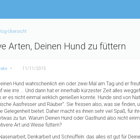
log-Übersicht
ve Arten, Deinen Hund zu füttern
ake
11/11/2015
Deinen Hund wahrscheinlich ein oder zwei Mal am Tag und er freu
 wie irre ... Und dann hat er innerhalb kürzester Zeit alles weggef
s er es nicht einmal wirklich genießen konnte. Hunde sind von Na
ische Aasfresser und Räuber“. Sie fressen also, was sie finden, u
e Gelegenheit bietet. Daher macht es ihnen sehr viel Spaß, für ih
 etwas zu tun. Warum Deinen Hund oder Gasthund also nicht einma
tivere Art und Weise füttern?
senarbeit, Denkarbeit und Schnüffeln: das alles ist gut für Dein