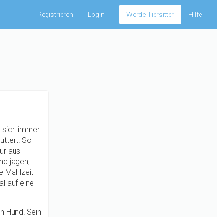
Registrieren
Login
Werde Tiersitter
Hilfe
t sich immer
uttert! So
tur aus
nd jagen,
re Mahlzeit
l auf eine
en Hund! Sein