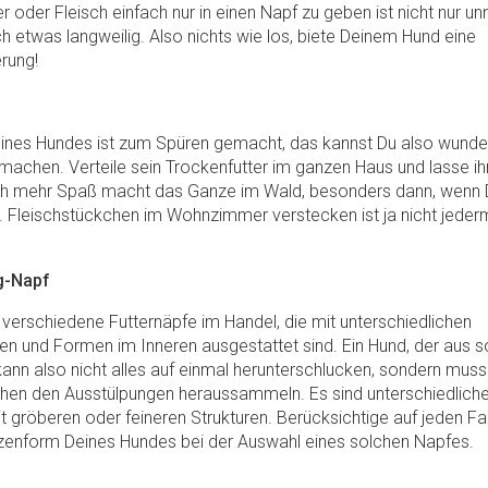
r oder Fleisch einfach nur in einen Napf zu geben ist nicht nur unn
 etwas langweilig. Also nichts wie los, biete Deinem Hund eine
rung!
ines Hundes ist zum Spüren gemacht, das kannst Du also wund
n machen. Verteile sein Trockenfutter im ganzen Haus und lasse ih
ch mehr Spaß macht das Ganze im Wald, besonders dann, wenn 
d. Fleischstückchen im Wohnzimmer verstecken ist ja nicht jede
g-Napf
e verschiedene Futternäpfe im Handel, die mit unterschiedlichen
en und Formen im Inneren ausgestattet sind. Ein Hund, der aus 
 kann also nicht alles auf einmal herunterschlucken, sondern muss
chen den Ausstülpungen heraussammeln. Es sind unterschiedlich
mit gröberen oder feineren Strukturen. Berücksichtige auf jeden F
enform Deines Hundes bei der Auswahl eines solchen Napfes.