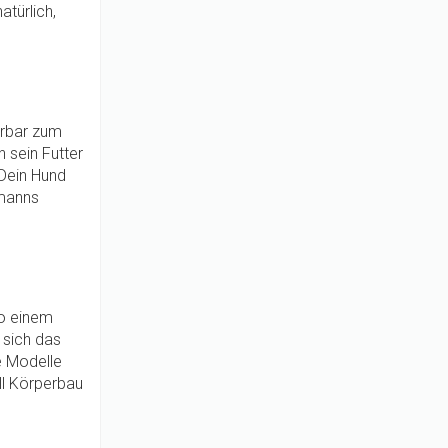
atürlich,
erbar zum
n sein Futter
Dein Hund
rmanns
so einem
 sich das
e Modelle
all Körperbau