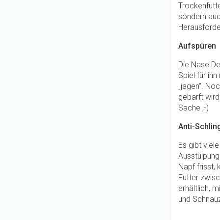
Trockenfutte
sondern auch
Herausforde
Aufspüren
Die Nase De
Spiel für ih
„jagen“. No
gebarft wir
Sache ;-)
Anti-Schlin
Es gibt viel
Ausstülpung
Napf frisst,
Futter zwis
erhältlich, 
und Schnauz