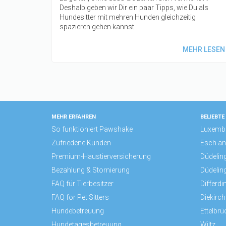
Deshalb geben wir Dir ein paar Tipps, wie Du als
Hundesitter mit mehren Hunden gleichzeitig
spazieren gehen kannst.
MEHR LESEN
MEHR ERFAHREN
BELIEBTE
So funktioniert Pawshake
Luxemb
Zufriedene Kunden
Esch an 
Premium-Haustierversicherung
Düdelin
Bezahlung & Stornierung
Düdelin
FAQ für Tierbesitzer
Differdi
FAQ for Pet Sitters
Diekirch
Hundebetreuung
Ettelbrü
Hundetagesbetreuung
Wiltz