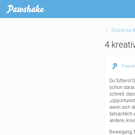
Direkt
zum
Inhalt
Zurück zur B
4 kreati
Pawsh
Du fütterst 
schon darauf
schnell, das
„opportunist
wenn sich di
tatsächlich
andere, krea
Bewegung, Na