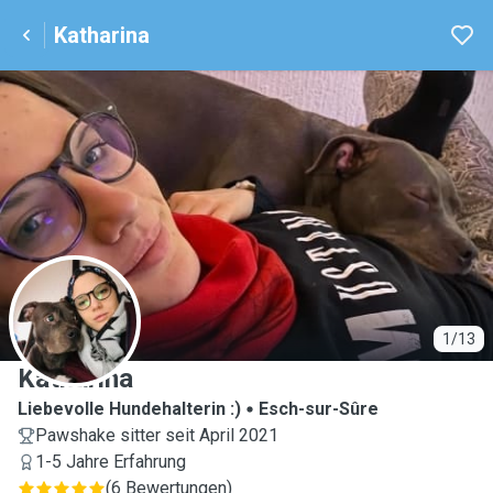
Katharina
K
1/13
Katharina
Liebevolle Hundehalterin :)
Esch-sur-Sûre
Pawshake sitter seit April 2021
1-5 Jahre Erfahrung
(
6 Bewertungen
)