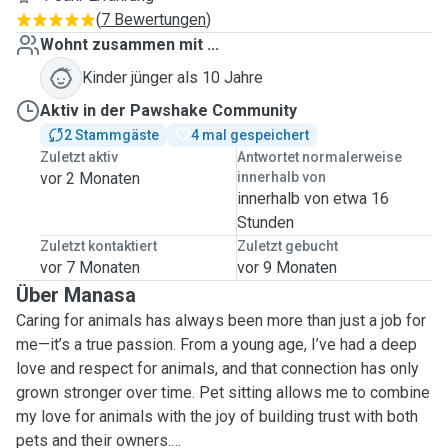
(
7 Bewertungen
)
Wohnt zusammen mit ...
Kinder jünger als 10 Jahre
Aktiv in der Pawshake Community
2 Stammgäste
4 mal gespeichert
Zuletzt aktiv
Antwortet normalerweise
vor 2 Monaten
innerhalb von
innerhalb von etwa 16
Stunden
Zuletzt kontaktiert
Zuletzt gebucht
vor 7 Monaten
vor 9 Monaten
Über Manasa
Caring for animals has always been more than just a job for
me—it’s a true passion. From a young age, I’ve had a deep
love and respect for animals, and that connection has only
grown stronger over time. Pet sitting allows me to combine
my love for animals with the joy of building trust with both
pets and their owners.