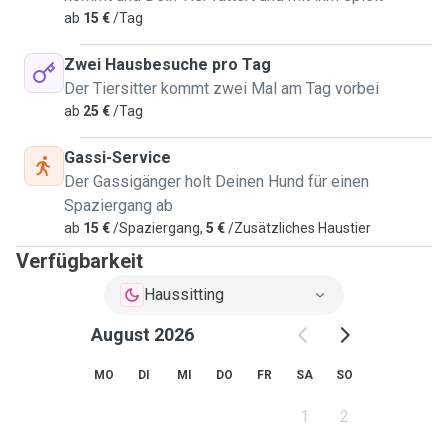
a spacious duplex house for the pets to roam around.
ab
15 €
/Tag
Regarding the dog walks, they can have 2 to 3 times or as
per the owners request.
Zwei Hausbesuche pro Tag
Der Tiersitter kommt zwei Mal am Tag vorbei
ab
25 €
/Tag
Gassi-Service
Der Gassigänger holt Deinen Hund für einen
Spaziergang ab
ab
15 €
/Spaziergang,
5 €
/Zusätzliches Haustier
Verfügbarkeit
Haussitting
August 2026
MO
DI
MI
DO
FR
SA
SO
1
2