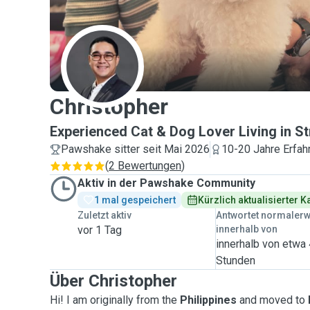
C
Christopher
Experienced Cat & Dog Lover Living in S
Pawshake sitter seit Mai 2026
10-20 Jahre Erfah
(
2 Bewertungen
)
Aktiv in der Pawshake Community
1 mal gespeichert
Kürzlich aktualisierter 
Zuletzt aktiv
Antwortet normaler
vor 1 Tag
innerhalb von
innerhalb von etwa
Stunden
Über Christopher
Hi! I am originally from the
Philippines
and moved to