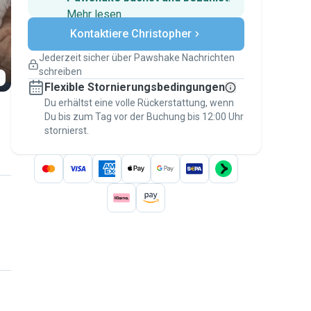
Mehr lesen
Sichere Zahlungen
Kontaktiere Christopher
Unterstützung, falls sich Deine
Pläne ändern
Jederzeit sicher über Pawshake Nachrichten
Versicherte Buchungen
schreiben
Erledige alles über Pawshake – von der
Flexible Stornierungsbedingungen
ersten Nachricht bis zur Bezahlung –, um
über die
Du erhältst eine volle Rückerstattung, wenn
Pawshake-Garantie
abgesichert zu
Du bis zum Tag vor der Buchung bis 12:00 Uhr
sein
stornierst.