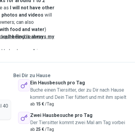
ks for around 1 to 2
me as
I will not have other
f photos and videos
will
owners; can also
with food and water
)
r well-being is always my
 quite flexible in my
d I also love walking
Bei Dir zu Hause
Ein Hausbesuch pro Tag
Buche einen Tiersitter, der zu Dir nach Hause
kommt und Dein Tier füttert und mit ihm spielt
ab
15 €
/Tag
l 40
Zwei Hausbesuche pro Tag
Der Tiersitter kommt zwei Mal am Tag vorbei
ab
25 €
/Tag