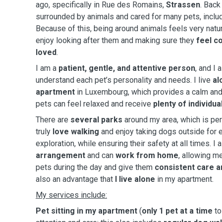
ago, specifically in Rue des Romains,
Strassen
. Back
surrounded by animals and cared for many pets, inclu
Because of this, being around animals feels very natur
enjoy looking after them and making sure they
feel c
loved
.
I am a
patient, gentle, and attentive person
, and I 
understand each pet’s personality and needs. I live
al
apartment
in Luxembourg, which provides a calm and
pets can feel relaxed and receive
plenty of individua
There are
several parks
around my area, which is perf
truly
love walking
and enjoy taking dogs outside for e
exploration, while ensuring their safety at all times. I
arrangement
and can
work from home
, allowing m
pets during the day and give them
consistent care 
also an advantage that
I live alone
in my apartment.
My services include:
Pet sitting in my apartment
(
only 1 pet at a time
to