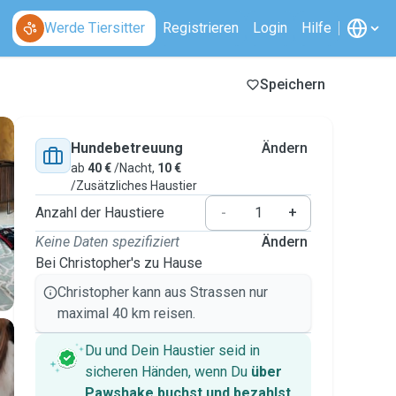
Werde Tiersitter
Registrieren
Login
Hilfe
Speichern
Hundebetreuung
Ändern
ab
40 €
/Nacht,
10 €
/Zusätzliches Haustier
Anzahl der Haustiere
-
+
Keine Daten spezifiziert
Ändern
Bei Christopher's zu Hause
Christopher kann aus Strassen nur
maximal 40 km reisen.
Du und Dein Haustier seid in
sicheren Händen, wenn Du
über
Pawshake buchst und bezahlst
.