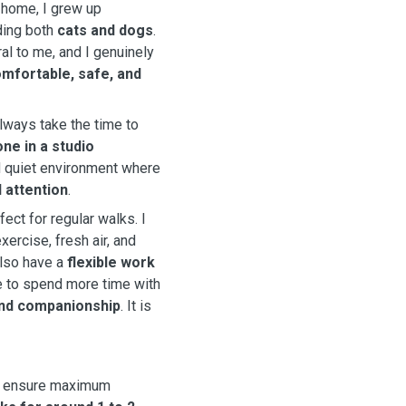
 home, I grew up
ding both
cats and dogs
.
al to me, and I genuinely
omfortable, safe, and
always take the time to
one in a studio
 quiet environment where
l attention
.
ect for regular walks. I
xercise, fresh air, and
 also have a
flexible work
e to spend more time with
and companionship
. It is
 ensure maximum