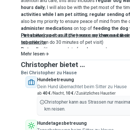
attention and care; this also includes
regular dog wal
hours daily
; I will also be with the pet most of the ti
activities while I am pet sitting
;
regular sending o
also be my priority to ensure peace of mind from the 
administer medications
on top of
feeding the dog 
Pet visits
I treat every pet as if they were my own, and thei
(can do multiple houses as
I have a car
and
schedule; can do 30 minutes of pet visit)
top priority.
Pet walks
(there are a lot of
parks
around my area an
Mehr lesen
outside, especially in the forest; can do 1 to 2 hours)
Christopher bietet ...
Bei Christopher zu Hause
Hundebetreuung
Dein Hund übernachtet beim Sitter zu Hause
ab
40 €
/Nacht,
10 €
/Zusätzliches Haustier
Christopher kann aus Strassen nur maxima
km reisen.
Hundetagesbetreuung