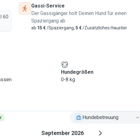
Gassi-Service
Der Gassigänger holt Deinen Hund für einen
l 60
Spaziergang ab
ab
15 €
/Spaziergang,
5 €
/Zusätzliches Haustier
Hundegrößen
lassen
0-8 kg
Hundebetreuung
r
September 2026