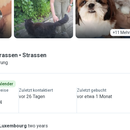
+11 Mehr
trassen
Strassen
rung
Kalender
weise
Zuletzt kontaktiert
Zuletzt gebucht
vor 26 Tagen
vor etwa 1 Monat
 4
Luxembourg
two years