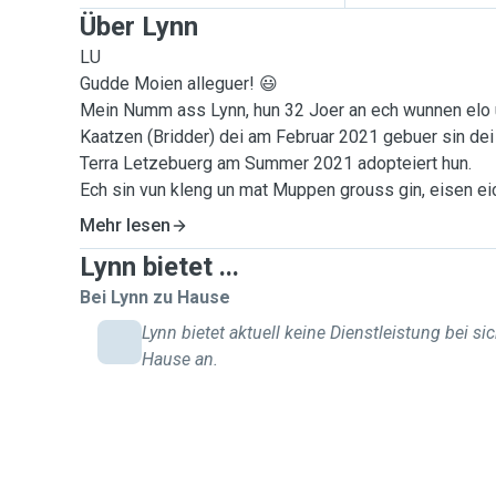
Über Lynn
LU
Gudde Moien alleguer! 😃
Mein Numm ass Lynn, hun 32 Joer an ech wunnen elo 
Kaatzen (Bridder) dei am Februar 2021 gebuer sin dei
Terra Letzebuerg am Summer 2021 adopteiert hun.
Ech sin vun kleng un mat Muppen grouss gin, eisen ei
Rauhhaardackel. weider Mupperassen mat denen ech g
Mehr lesen
Bordercollie, Weimaraner, Magyar Vizsla.
Lynn bietet ...
Och wann ech mat Muppe grouss gin sin, hun mir eis a
Grenn fir Kaatzen entscheed. ma ech sin awer frou mat 
Bei Lynn zu Hause
Klengdeieren, mir haaten als Kanner zwou Kanengecher
Lynn bietet aktuell keine Dienstleistung bei si
eng Raat.
Hause an.
Ech beäntweren ganz gären är weider Froen an ech g
vun irch ze heieren, an dann och eventuell op ärt Deie
opzepassen!
Grousse Merci am Viraus.
Leif Greiss,