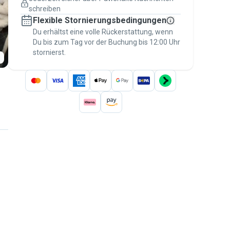
Versicherte Buchungen
schreiben
Erledige alles über Pawshake – von der
Flexible Stornierungsbedingungen
ersten Nachricht bis zur Bezahlung –, um
über die
Du erhältst eine volle Rückerstattung, wenn
Pawshake-Garantie
abgesichert zu
Du bis zum Tag vor der Buchung bis 12:00 Uhr
sein
stornierst.