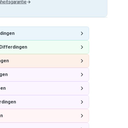
heitsgarantie
rdingen
Differdingen
ngen
ngen
gen
rdingen
en