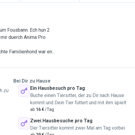
um Fousbann. Ech hun 2
 mir duerch Anima Pro
chte Familienhond war en
rouss gi sin:
ls Famill aus diversen
all Deier, och
Bei Dir zu Hause
, Schildkröten, Fesch an
Ein Hausbesuch pro Tag
ch zu
Buche einen Tiersitter, der zu Dir nach Hause
eif mech immens freehen
kommt und Dein Tier füttert und mit ihm spielt
r/är Deieren dierfen
ab
16 €
/Tag
Zwei Hausbesuche pro Tag
Der Tiersitter kommt zwei Mal am Tag vorbei
ab
29 €
/Tag