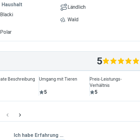
Dank im Voraus. Liebe
 Haushalt
Ländlich
 Blacki
Wald
 Polar
5
ate Beschreibung
Umgang mit Tieren
Preis-Leistungs-
Verhältnis
5
5
Ich habe Erfahrung ...