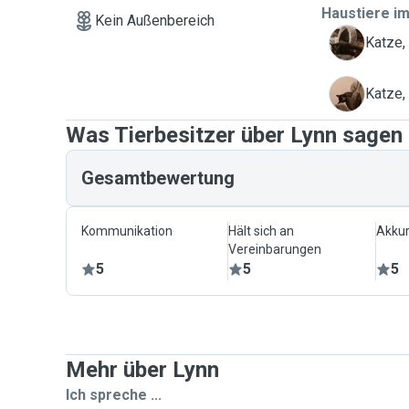
eventuell auf Ihre Tiere aufpassen zu dürfen! Vielen 
Haustiere im
Kein Außenbereich
Grüße, Lynn ✨️
B
Katze,
P
Katze,
Was Tierbesitzer über Lynn sagen
Gesamtbewertung
Kommunikation
Hält sich an
Akkur
Vereinbarungen
5
5
5
Mehr über Lynn
Ich spreche ...