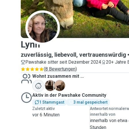
L
Lynn
zuverlässig, liebevoll, vertrauenswürdig
Pawshake sitter seit Dezember 2024
20+ Jahre 
(
8 Bewertungen
)
Wohnt zusammen mit ...
B
P
Aktiv in der Pawshake Community
1 Stammgast
3 mal gespeichert
Zuletzt aktiv
Antwortet normaler
vor 6 Minuten
innerhalb von
innerhalb von etwa
Stunden