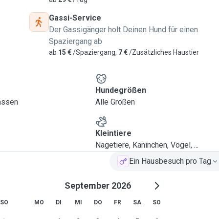
Gassi-Service
Der Gassigänger holt Deinen Hund für einen
vis à Fousbann. J'ai 2
Spaziergang ab
hez Anima Pro Terra
ab
15 €
/Spaziergang,
7 €
/Zusätzliches Haustier
notre propre chien de
chiens avec lesquelles j'ai
 Même si j'ai grandi avec
Hundegrößen
mille pour diverses
lassen
Alle Größen
 y compris les petits
oissons et un rat quand
Kleintiere
 et je serais ravie de vous
Nagetiere, Kaninchen, Vögel, ...
Merci beaucoup à l'avance.
Ein Hausbesuch pro Tag
September 2026
and live in Fousbann. I
SO
MO
DI
MI
DO
FR
SA
SO
 adopted through Anima
p with dogs, our family