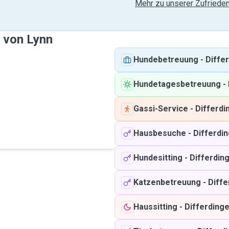
Mehr zu unserer Zufrieden
e von Lynn
Hundebetreuung
-
Diffe
Hundetagesbetreuung
-
Gassi-Service
-
Differdi
Hausbesuche
-
Differdi
Hundesitting
-
Differdin
Katzenbetreuung
-
Diffe
Haussitting
-
Differding