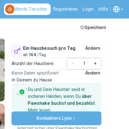
Werde Tiersitter
Registrieren
Login
Hilfe
Speichern
Ein Hausbesuch pro Tag
Ändern
ab
16 €
/Tag
Anzahl der Haustiere
-
+
Keine Daten spezifiziert
Ändern
In Deinem zu Hause
Du und Dein Haustier seid in
sicheren Händen, wenn Du
über
Pawshake buchst und bezahlst
.
Mehr lesen
Sichere Zahlungen
Kontaktiere Lynn
Unterstützung, falls sich Deine
Pläne ändern
Jederzeit sicher über Pawshake Nachrichten