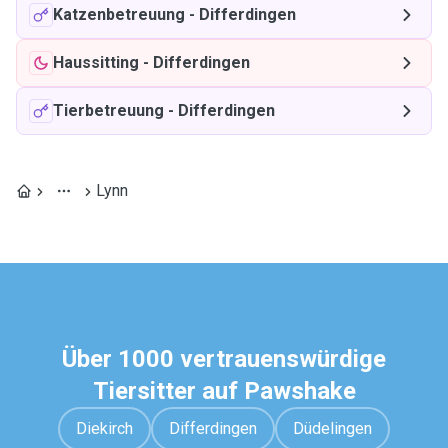
Katzenbetreuung
-
Differdingen
Haussitting
-
Differdingen
Tierbetreuung
-
Differdingen
Lynn
Über 1000 vertrauenswürdige
Tiersitter auf Pawshake
Diekirch
Differdingen
Düdelingen