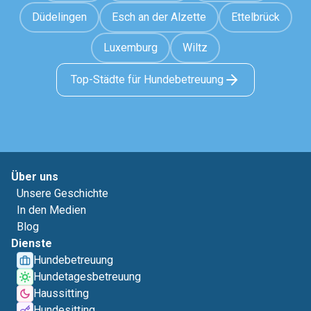
Düdelingen
Esch an der Alzette
Ettelbrück
Luxemburg
Wiltz
Top-Städte für Hundebetreuung
Über uns
Unsere Geschichte
In den Medien
Blog
Dienste
Hundebetreuung
Hundetagesbetreuung
Haussitting
Hundesitting