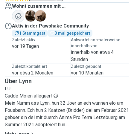
Wohnt zusammen mit ...
B
P
Aktiv in der Pawshake Community
1 Stammgast
3 mal gespeichert
Zuletzt aktiv
Antwortet normalerweise
vor 19 Tagen
innerhalb von
innerhalb von etwa 4
Stunden
Zuletzt kontaktiert
Zuletzt gebucht
vor etwa 2 Monaten
vor 10 Monaten
Über Lynn
LU
Gudde Moien alleguer! 😃
Mein Numm ass Lynn, hun 32 Joer an ech wunnen elo um
Fousbann. Ech hun 2 Kaatzen (Bridder) dei am Februar 2021
gebuer sin dei mir duerch Anima Pro Terra Letzebuerg am
Summer 2021 adopteiert hun.
Ech sin vun kleng un mat Muppen grouss gin, eisen eichte