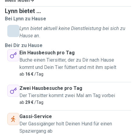
Mehr lesen
Familienhond war en Rauhhaardackel. weider Mupperassen
Lynn bietet ...
mat denen ech grouss gi sin: Bordercollie, Weimaraner,
Bei Lynn zu Hause
Magyar Vizsla.
Och wann ech mat Muppe grouss gin sin, hun mir eis als
Lynn bietet aktuell keine Dienstleistung bei sich zu
Famill aus diversen Grenn fir Kaatzen entscheed. ma ech
Hause an.
sin awer frou mat all Deier, och Klengdeieren, mir haaten als
Bei Dir zu Hause
Kanner zwou Kanengecher, Schildkröten, Fesch an eng Raat.
Ein Hausbesuch pro Tag
Ech beäntweren ganz gären är weider Froen an ech geif
Buche einen Tiersitter, der zu Dir nach Hause
mech immens freehen vun irch ze heieren, an dann och
kommt und Dein Tier füttert und mit ihm spielt
eventuell op ärt Deier/är Deieren dierfen opzepassen!
ab
16 €
/Tag
Grousse Merci am Viraus.
Leif Greiss,
Zwei Hausbesuche pro Tag
Lynn ✨️
Der Tiersitter kommt zwei Mal am Tag vorbei
ab
29 €
/Tag
FR
Bonjour à tous ! 😃 Je m'appelle Lynn, j'ai 32 ans et je vis à
Gassi-Service
Fousbann. J'ai 2 chats (frères) nés en février 2021 que j'ai
Der Gassigänger holt Deinen Hund für einen
adoptés chez Anima Pro Terra Letzebuerg à l'été 2021. J'ai
Spaziergang ab