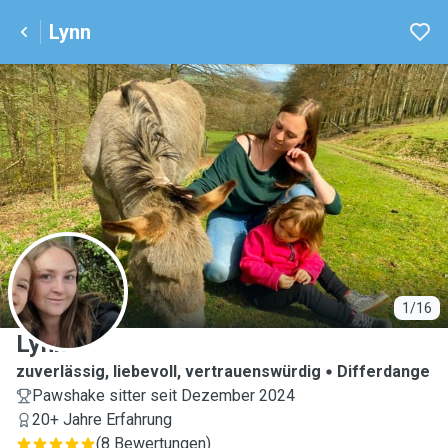
Lynn
L
1/16
Lynn
zuverlässig, liebevoll, vertrauenswürdig
Differdange
Pawshake sitter seit Dezember 2024
20+ Jahre Erfahrung
(
8 Bewertungen
)