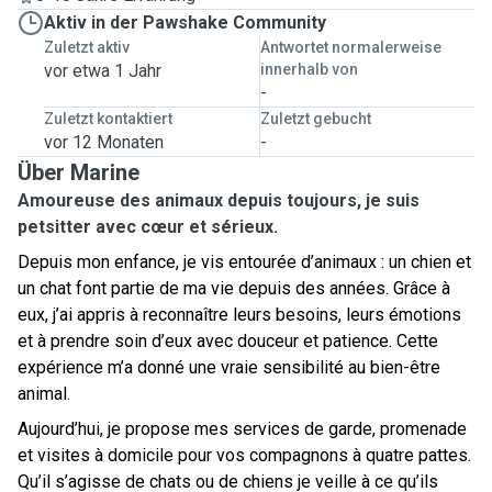
Aktiv in der Pawshake Community
Zuletzt aktiv
Antwortet normalerweise
vor etwa 1 Jahr
innerhalb von
-
Zuletzt kontaktiert
Zuletzt gebucht
vor 12 Monaten
-
Über Marine
Amoureuse des animaux depuis toujours, je suis
petsitter avec cœur et sérieux.
Depuis mon enfance, je vis entourée d’animaux : un chien et
un chat font partie de ma vie depuis des années. Grâce à
eux, j’ai appris à reconnaître leurs besoins, leurs émotions
et à prendre soin d’eux avec douceur et patience. Cette
expérience m’a donné une vraie sensibilité au bien-être
animal.
Aujourd’hui, je propose mes services de
garde, promenade
et visites à domicile
pour vos compagnons à quatre pattes.
Qu’il s’agisse de chats ou de chiens je veille à ce qu’ils