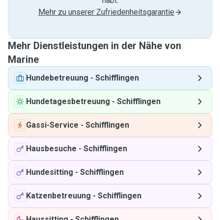
habt.
Mehr zu unserer Zufriedenheitsgarantie
Mehr Dienstleistungen in der Nähe von
Marine
Hundebetreuung
-
Schifflingen
Hundetagesbetreuung
-
Schifflingen
Gassi-Service
-
Schifflingen
Hausbesuche
-
Schifflingen
Hundesitting
-
Schifflingen
Katzenbetreuung
-
Schifflingen
Haussitting
-
Schifflingen