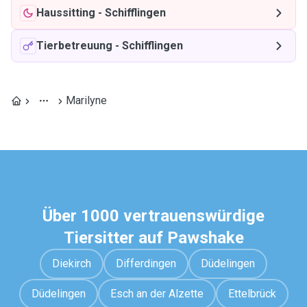
Haussitting
-
Schifflingen
Tierbetreuung
-
Schifflingen
Marilyne
Über 1000 vertrauenswürdige
Tiersitter auf Pawshake
Diekirch
Differdingen
Düdelingen
Düdelingen
Esch an der Alzette
Ettelbrück