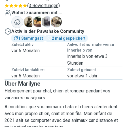
(
3 Bewertungen
)
Wohnt zusammen mit ...
C
C
S
Z
Aktiv in der Pawshake Community
1 Stammgast
2 mal gespeichert
Zuletzt aktiv
Antwortet normalerweise
vor 6 Monaten
innerhalb von
innerhalb von etwa 3
Stunden
Zuletzt kontaktiert
Zuletzt gebucht
vor 6 Monaten
vor etwa 1 Jahr
Über Marilyne
Hébergement pour chat, chien et rongeur pendant vos
vacances ou séjours.
A condition, que vos animaux chats et chiens s'entendent
avec mon propre chien, chat et mon fils. Mon enfant de
2021 sait se comporter avec des animaux car distance et