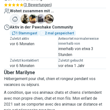
(
3 Bewertungen
)
Wohnt zusammen mit ...
C
C
S
Z
Aktiv in der Pawshake Community
1 Stammgast
2 mal gespeichert
Zuletzt aktiv
Antwortet normalerweise
vor 6 Monaten
innerhalb von
innerhalb von etwa 3
Stunden
Zuletzt kontaktiert
Zuletzt gebucht
vor 6 Monaten
vor etwa 1 Jahr
Über Marilyne
Hébergement pour chat, chien et rongeur pendant vos
vacances ou séjours.
A condition, que vos animaux chats et chiens s'entendent
avec mon propre chien, chat et mon fils. Mon enfant de
2021 sait se comporter avec des animaux car distance et