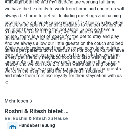
Although both me and my husband are working full time ,
we have the flexibility to work from home and one of us will
always be home to pet sit. Including meetings and running
errands , we anticipate a maximum of 1-2 hours a day when
We are also open to sending updates to the pet owners on
we might have to leave the pet alone . Since we have a
a daily basis and if required , we can also arrange
house , there is a lot of space for the pet to stay and play.
occasional video calls with the pets.
And we always allow our little guests on the couch and bed
While we do understand that it is not an easy task to take
unless pet parents don't want us to. For dog walks, we have
care of pets , we are really excited to get started with this
a very pet friendly neighbourhood and also walking trails
journey. As a thumb rule, we don't accept more than 2 pets
nearby and we can take 2-3 short walks daily and longer
at a time so that we can take proper care of our fur guests
walks in the evening and the weekend if required.
and make them feel like royalty for their staycation with us.
☺️
Mehr lesen
Roshni & Ritesh bietet ...
Bei Roshni & Ritesh zu Hause
Hundebetreuung