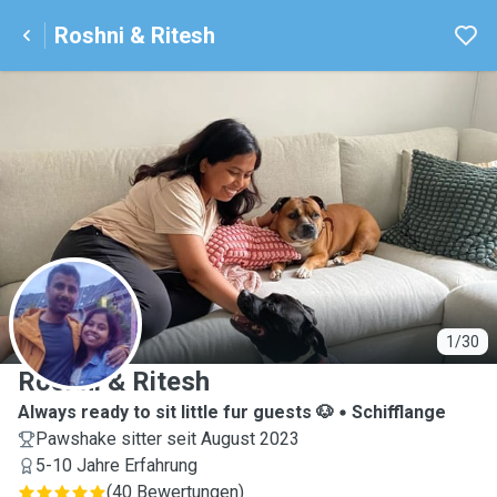
Roshni & Ritesh
R
1/30
Roshni & Ritesh
Always ready to sit little fur guests 🐶
Schifflange
Pawshake sitter seit August 2023
5-10 Jahre Erfahrung
(
40 Bewertungen
)