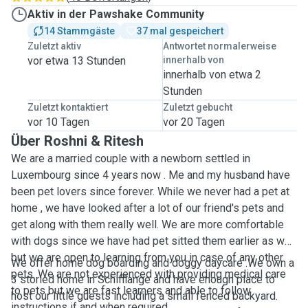
Aktiv in der Pawshake Community
14 Stammgäste
37 mal gespeichert
Zuletzt aktiv
Antwortet normalerweise
vor etwa 13 Stunden
innerhalb von
innerhalb von etwa 2
Stunden
Zuletzt kontaktiert
Zuletzt gebucht
vor 10 Tagen
vor 20 Tagen
Über Roshni & Ritesh
We are a married couple with a newborn settled in
Luxembourg since 4 years now . Me and my husband have
been pet lovers since forever. While we never had a pet at
home , we have looked after a lot of our friend's pets and
get along with them really well. We are more comfortable
with dogs since we have had pet sitted them earlier as well
but we are open to learning from you in case of any other
We offer home dog boarding and doggy daycare .We own a
pets. We are not experienced with providing medical care
3 storied home in Schifflange and have enough place to
to pets but we are fast learners and able to follow
host our little guests including a small fenced backyard.
instructions if and when required.