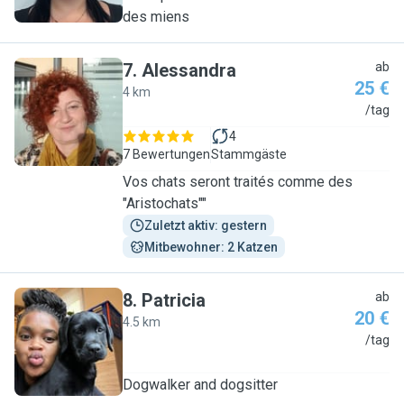
des miens
7
.
Alessandra
ab
25 €
4 km
A
/tag
4
7 Bewertungen
Stammgäste
Vos chats seront traités comme des
"Aristochats""
Zuletzt aktiv: gestern
Mitbewohner: 2 Katzen
8
.
Patricia
ab
20 €
4.5 km
P
/tag
Dogwalker and dogsitter