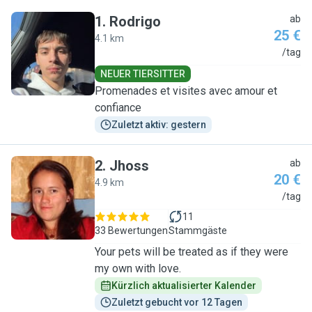
1
.
Rodrigo
ab
25 €
4.1 km
R
/tag
NEUER TIERSITTER
Promenades et visites avec amour et
confiance
Zuletzt aktiv: gestern
2
.
Jhoss
ab
20 €
4.9 km
J
/tag
11
33 Bewertungen
Stammgäste
Your pets will be treated as if they were
my own with love.
Kürzlich aktualisierter Kalender
Zuletzt gebucht vor 12 Tagen