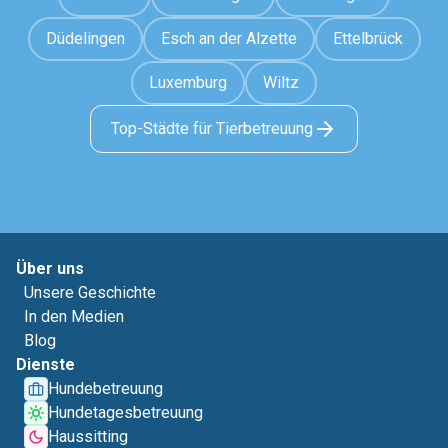
Düdelingen
Esch an der Alzette
Ettelbrück
Luxemburg
Wiltz
Top-Städte für Tierbetreuung
Über uns
Unsere Geschichte
In den Medien
Blog
Dienste
Hundebetreuung
Hundetagesbetreuung
Haussitting