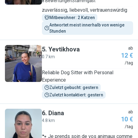
8 Bewertungen
Stammgast
zuverlässig, liebevoll, vertrauenswürdig
Mitbewohner: 2 Katzen
Antwortet meist innerhalb von wenige 
Stunden
5
.
Yevtikhova
ab
12 €
0.7 km
Y
/tag
Reliable Dog Sitter with Personal
Experience
Zuletzt gebucht: gestern
Zuletzt kontaktiert: gestern
6
.
Diana
ab
10 €
4.8 km
D
/tag
🐾 Je prends soin de vos animaux comme