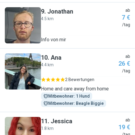
9
.
Jonathan
ab
7 €
4.5 km
J
/tag
Info von mir
10
.
Ana
ab
26 €
4.4 km
A
/tag
2 Bewertungen
Home and care away from home
Mitbewohner: 1 Hund
Mitbewohner: Beagle Biggie
11
.
Jessica
ab
19 €
1.8 km
J
/tag