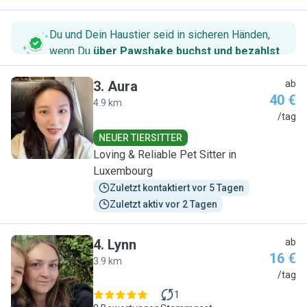
Du und Dein Haustier seid in sicheren Händen,
wenn Du
über Pawshake buchst und bezahlst
.
3
.
Aura
ab
40 €
4.9 km
A
/tag
NEUER TIERSITTER
Loving & Reliable Pet Sitter in
Luxembourg
Zuletzt kontaktiert vor 5 Tagen
Zuletzt aktiv vor 2 Tagen
4
.
Lynn
ab
16 €
3.9 km
L
/tag
1