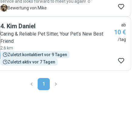
service and looks forward to meet you again! ☺️"
M
Bewertung von Mike
4
.
Kim Daniel
ab
10 €
Caring & Reliable Pet Sitter, Your Pet’s New Best
/tag
Friend
2.6 km
Zuletzt kontaktiert vor 9 Tagen
Zuletzt aktiv vor 7 Tagen
1