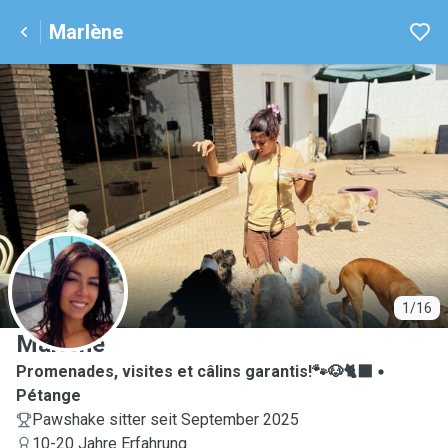
Marlène
M
1/16
Marlène
Promenades, visites et câlins garantis!🐾🐶🐈‍⬛
Pétange
Pawshake sitter seit September 2025
10-20 Jahre Erfahrung