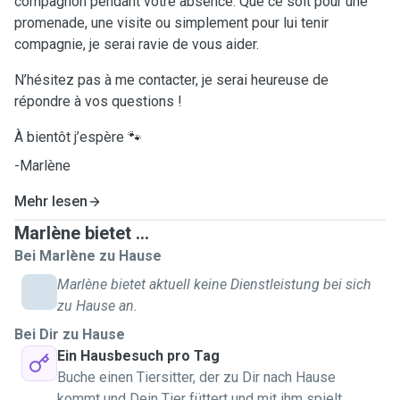
compagnon pendant votre absence. Que ce soit pour une
promenade, une visite ou simplement pour lui tenir
compagnie, je serai ravie de vous aider.
N’hésitez pas à me contacter, je serai heureuse de
répondre à vos questions !
À bientôt j’espère 🐾
-Marlène
Mehr lesen
Marlène bietet ...
Bei Marlène zu Hause
Marlène bietet aktuell keine Dienstleistung bei sich
zu Hause an.
Bei Dir zu Hause
Ein Hausbesuch pro Tag
Buche einen Tiersitter, der zu Dir nach Hause
kommt und Dein Tier füttert und mit ihm spielt