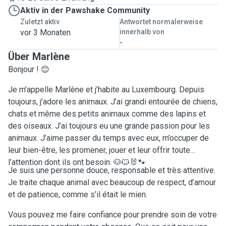
Aktiv in der Pawshake Community
Zuletzt aktiv
Antwortet normalerweise
vor 3 Monaten
innerhalb von
-
Über Marlène
Bonjour ! 😊
Je m’appelle Marlène et j’habite au Luxembourg. Depuis
toujours, j’adore les animaux. J’ai grandi entourée de chiens,
chats et même des petits animaux comme des lapins et
des oiseaux. J’ai toujours eu une grande passion pour les
animaux. J’aime passer du temps avec eux, m’occuper de
leur bien-être, les promener, jouer et leur offrir toute
l’attention dont ils ont besoin. 🐶🐱🐰🐾
Je suis une personne douce, responsable et très attentive.
Je traite chaque animal avec beaucoup de respect, d’amour
et de patience, comme s’il était le mien.
Vous pouvez me faire confiance pour prendre soin de votre