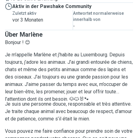
Aktiv in der Pawshake Community
Zuletzt aktiv
Antwortet normalerweise
vor 3 Monaten
innerhalb von
-
Über Marlène
Bonjour ! 😊
Je m’appelle Marlène et j’habite au Luxembourg. Depuis
toujours, j’adore les animaux. J’ai grandi entourée de chiens,
chats et même des petits animaux comme des lapins et
des oiseaux. J’ai toujours eu une grande passion pour les
animaux. J’aime passer du temps avec eux, m’occuper de
leur bien-être, les promener, jouer et leur offrir toute
l’attention dont ils ont besoin. 🐶🐱🐰🐾
Je suis une personne douce, responsable et très attentive.
Je traite chaque animal avec beaucoup de respect, d’amour
et de patience, comme s’il était le mien.
Vous pouvez me faire confiance pour prendre soin de votre