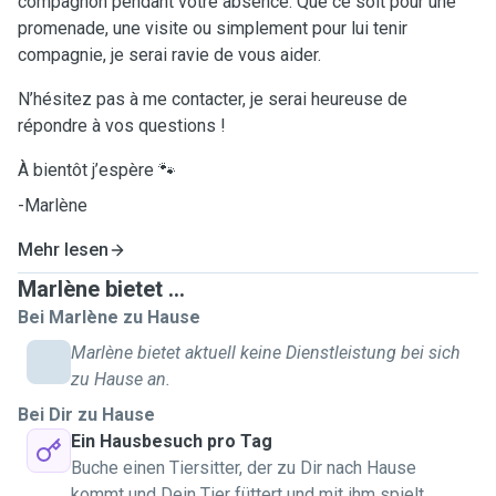
compagnon pendant votre absence. Que ce soit pour une
promenade, une visite ou simplement pour lui tenir
compagnie, je serai ravie de vous aider.
N’hésitez pas à me contacter, je serai heureuse de
répondre à vos questions !
À bientôt j’espère 🐾
-Marlène
Mehr lesen
Marlène bietet ...
Bei Marlène zu Hause
Marlène bietet aktuell keine Dienstleistung bei sich
zu Hause an.
Bei Dir zu Hause
Ein Hausbesuch pro Tag
Buche einen Tiersitter, der zu Dir nach Hause
kommt und Dein Tier füttert und mit ihm spielt