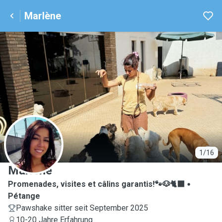
Marlène
M
1/16
Marlène
Promenades, visites et câlins garantis!🐾🐶🐈‍⬛
Pétange
Pawshake sitter seit September 2025
10-20 Jahre Erfahrung