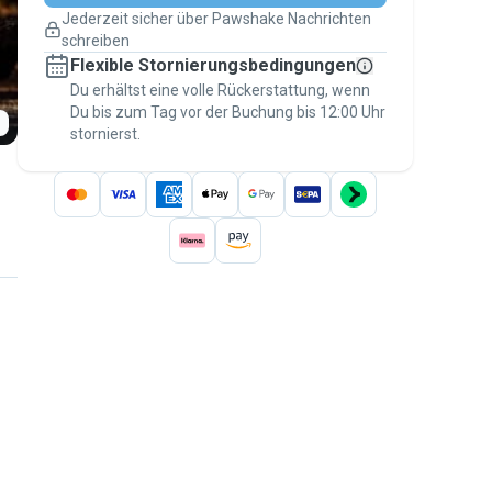
Pläne ändern
Jederzeit sicher über Pawshake Nachrichten
Versicherte Buchungen
schreiben
Erledige alles über Pawshake – von der
Flexible Stornierungsbedingungen
ersten Nachricht bis zur Bezahlung –, um
über die
Du erhältst eine volle Rückerstattung, wenn
Pawshake-Garantie
abgesichert zu
Du bis zum Tag vor der Buchung bis 12:00 Uhr
sein
stornierst.