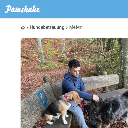
Hundebetreuung
Melvin