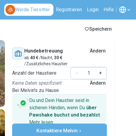
Werde Tiersitter
Registrieren
Login
Hilfe
Speichern
Hundebetreuung
Ändern
ab
40 €
/Nacht,
30 €
/Zusätzliches Haustier
Anzahl der Haustiere
-
+
Keine Daten spezifiziert
Ändern
Bei Melvin's zu Hause
Du und Dein Haustier seid in
sicheren Händen, wenn Du
über
Pawshake buchst und bezahlst
.
Mehr lesen
Sichere Zahlungen
Kontaktiere Melvin
Unterstützung, falls sich Deine