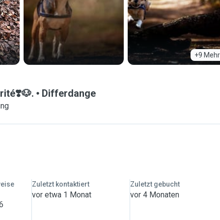
+9 Mehr
ité❣️🐶.
Differdange
ung
weise
Zuletzt kontaktiert
Zuletzt gebucht
vor etwa 1 Monat
vor 4 Monaten
 6