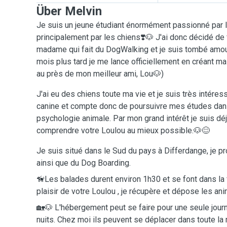
Über Melvin
Je suis un jeune étudiant énormément passionné par 
principalement par les chiens❣️🐶 J'ai donc décidé de
madame qui fait du DogWalking et je suis tombé amou
mois plus tard je me lance officiellement en créant 
au près de mon meilleur ami, Lou🐶)
J'ai eu des chiens toute ma vie et je suis très intéres
canine et compte donc de poursuivre mes études dans
psychologie animale. Par mon grand intérêt je suis dé
comprendre votre Loulou au mieux possible.🐶😊
Je suis situé dans le Sud du pays à Differdange, je 
ainsi que du Dog Boarding.
🦮Les balades durent environ 1h30 et se font dans la 
plaisir de votre Loulou , je récupère et dépose les an
🏡🐶 L'hébergement peut se faire pour une seule jour
nuits. Chez moi ils peuvent se déplacer dans toute la