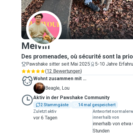
M
Melvin
Des promenades, où sécurité sont la prior
Pawshake sitter seit Mai 2025
5-10 Jahre Erfahr
(
12 Bewertungen
)
Wohnt zusammen mit ...
L
Beagle, Lou
Aktiv in der Pawshake Community
2 Stammgäste
14 mal gespeichert
Zuletzt aktiv
Antwortet normaler
vor 6 Tagen
innerhalb von
innerhalb von etwa
Stunden