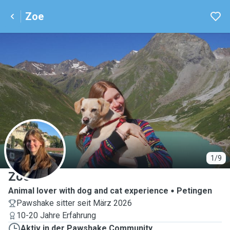
Zoe
Z
1/9
Zoe
Animal lover with dog and cat experience
Petingen
Pawshake sitter seit März 2026
10-20 Jahre Erfahrung
Aktiv in der Pawshake Community