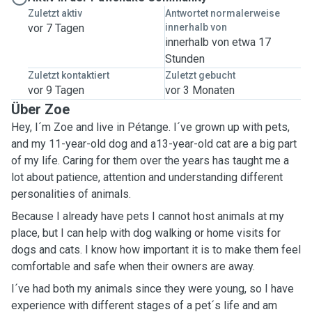
Zuletzt aktiv
Antwortet normalerweise
vor 7 Tagen
innerhalb von
innerhalb von etwa 17
Stunden
Zuletzt kontaktiert
Zuletzt gebucht
vor 9 Tagen
vor 3 Monaten
Über Zoe
Hey, I´m Zoe and live in Pétange. I´ve grown up with pets,
and my 11-year-old dog and a13-year-old cat are a big part
of my life. Caring for them over the years has taught me a
lot about patience, attention and understanding different
personalities of animals.
Because I already have pets I cannot host animals at my
place, but I can help with dog walking or home visits for
dogs and cats. I know how important it is to make them feel
comfortable and safe when their owners are away.
I´ve had both my animals since they were young, so I have
experience with different stages of a pet´s life and am