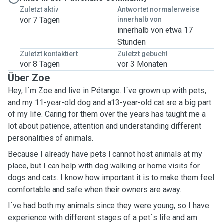
Zuletzt aktiv
Antwortet normalerweise
vor 7 Tagen
innerhalb von
innerhalb von etwa 17
Stunden
Zuletzt kontaktiert
Zuletzt gebucht
vor 8 Tagen
vor 3 Monaten
Über Zoe
Hey, I´m Zoe and live in Pétange. I´ve grown up with pets,
and my 11-year-old dog and a13-year-old cat are a big part
of my life. Caring for them over the years has taught me a
lot about patience, attention and understanding different
personalities of animals.
Because I already have pets I cannot host animals at my
place, but I can help with dog walking or home visits for
dogs and cats. I know how important it is to make them feel
comfortable and safe when their owners are away.
I´ve had both my animals since they were young, so I have
experience with different stages of a pet´s life and am