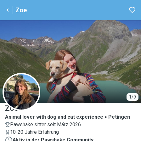
Zoe
Z
1/9
Zoe
Animal lover with dog and cat experience
Petingen
Pawshake sitter seit März 2026
10-20 Jahre Erfahrung
Aktiv in der Pawshake Community