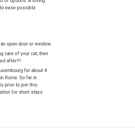
t of options. A loving
 to ease possible
h an open door or window
g care of your cat, then
ed after!!!
Luxembourg for about 4
 in Rome. So far in
 prior to join this
ation for short stays