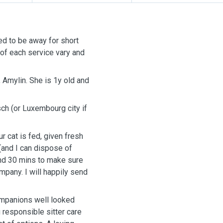
eed to be away for short
 of each service vary and
 Amylin. She is 1y old and
ch (or Luxembourg city if
ur cat is fed, given fresh
 (and I can dispose of
ound 30 mins to make sure
ompany. I will happily send
ompanions well looked
 responsible sitter care