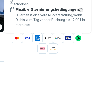
Versicherte Buchungen
schreiben
Erledige alles über Pawshake – von der
Flexible Stornierungsbedingungen
ersten Nachricht bis zur Bezahlung –, um
über die
Du erhältst eine volle Rückerstattung, wenn
Pawshake-Garantie
abgesichert zu
Du bis zum Tag vor der Buchung bis 12:00 Uhr
sein
stornierst.