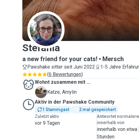
S
Stefania
a new friend for your cats!
Mersch
Pawshake sitter seit Juni 2022
1-5 Jahre Erfahru
(
6 Bewertungen
)
Wohnt zusammen mit ...
A
Katze, Amylin
Aktiv in der Pawshake Community
1 Stammgast
2 mal gespeichert
Zuletzt aktiv
Antwortet normaler
vor 9 Tagen
innerhalb von
innerhalb von etwa
Stunden