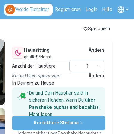
Werde Tiersitter
Registrieren
Login
Hilfe
Speichern
Haussitting
Ändern
ab
45 €
/Nacht
Anzahl der Haustiere
-
+
Keine Daten spezifiziert
Ändern
In Deinem zu Hause
Du und Dein Haustier seid in
sicheren Händen, wenn Du
über
Pawshake buchst und bezahlst
.
Mehr lesen
Sichere Zahlungen
Kontaktiere Stefania
Unterstützung, falls sich Deine
Pläne ändern
Jederzeit sicher über Pawshake Nachrichten