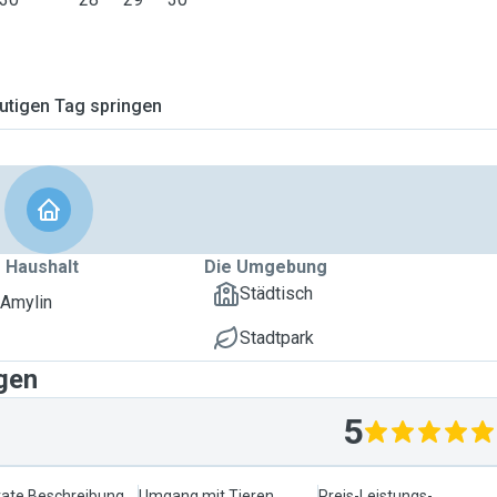
tigen Tag springen
 Haushalt
Die Umgebung
Städtisch
 Amylin
Stadtpark
gen
5
ate Beschreibung
Umgang mit Tieren
Preis-Leistungs-