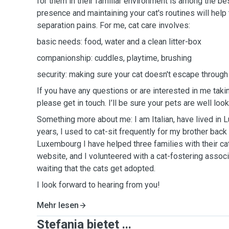
for them in their familiar environment is among the bes
presence and maintaining your cat's routines will help
separation pains. For me, cat care involves:
basic needs: food, water and a clean litter-box
companionship: cuddles, playtime, brushing
security: making sure your cat doesn't escape throug
If you have any questions or are interested in me takin
please get in touch. I’ll be sure your pets are well look
Something more about me: I am Italian, have lived in 
years, I used to cat-sit frequently for my brother back
Luxembourg I have helped three families with their cats
website, and I volunteered with a cat-fostering associ
waiting that the cats get adopted.
I look forward to hearing from you!
Mehr lesen
Stefania bietet ...