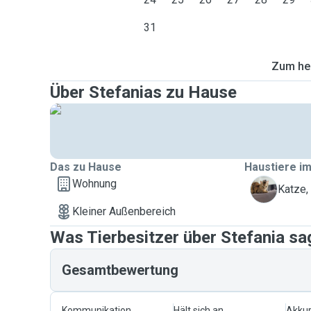
31
Zum heu
Über Stefanias zu Hause
Das zu Hause
Haustiere im
Wohnung
A
Katze,
Kleiner Außenbereich
Was Tierbesitzer über Stefania sa
Gesamtbewertung
Kommunikation
Hält sich an
Akkur