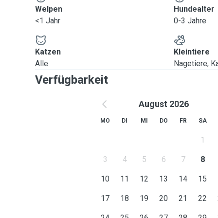
Welpen
Hundealter
<1 Jahr
0-3 Jahre
Katzen
Kleintiere
Alle
Nagetiere, Ka
Verfügbarkeit
August 2026
MO
DI
MI
DO
FR
SA
1
3
4
5
6
7
8
10
11
12
13
14
15
17
18
19
20
21
22
24
25
26
27
28
29