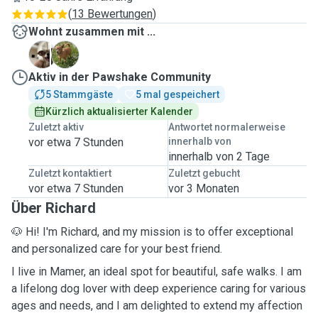
(
13 Bewertungen
)
Wohnt zusammen mit ...
C
J
Aktiv in der Pawshake Community
5 Stammgäste
5 mal gespeichert
Kürzlich aktualisierter Kalender
Zuletzt aktiv
Antwortet normalerweise
vor etwa 7 Stunden
innerhalb von
innerhalb von 2 Tage
Zuletzt kontaktiert
Zuletzt gebucht
vor etwa 7 Stunden
vor 3 Monaten
Über Richard
🐶 Hi! I'm Richard, and my mission is to offer exceptional
and personalized care for your best friend.
I live in Mamer, an ideal spot for beautiful, safe walks. I am
a lifelong dog lover with deep experience caring for various
ages and needs, and I am delighted to extend my affection