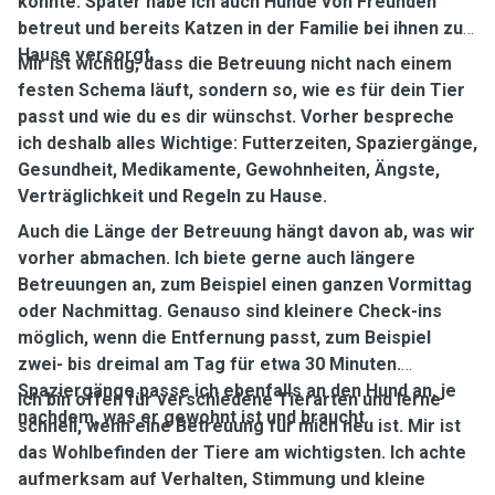
konnte. Später habe ich auch Hunde von Freunden
betreut und bereits Katzen in der Familie bei ihnen zu
Hause versorgt.
Mir ist wichtig, dass die Betreuung nicht nach einem
festen Schema läuft, sondern so, wie es für dein Tier
passt und wie du es dir wünschst. Vorher bespreche
ich deshalb alles Wichtige: Futterzeiten, Spaziergänge,
Gesundheit, Medikamente, Gewohnheiten, Ängste,
Verträglichkeit und Regeln zu Hause.
Auch die Länge der Betreuung hängt davon ab, was wir
vorher abmachen. Ich biete gerne auch längere
Betreuungen an, zum Beispiel einen ganzen Vormittag
oder Nachmittag. Genauso sind kleinere Check-ins
möglich, wenn die Entfernung passt, zum Beispiel
zwei- bis dreimal am Tag für etwa 30 Minuten.
Spaziergänge passe ich ebenfalls an den Hund an, je
Ich bin offen für verschiedene Tierarten und lerne
nachdem, was er gewohnt ist und braucht.
schnell, wenn eine Betreuung für mich neu ist. Mir ist
das Wohlbefinden der Tiere am wichtigsten. Ich achte
aufmerksam auf Verhalten, Stimmung und kleine