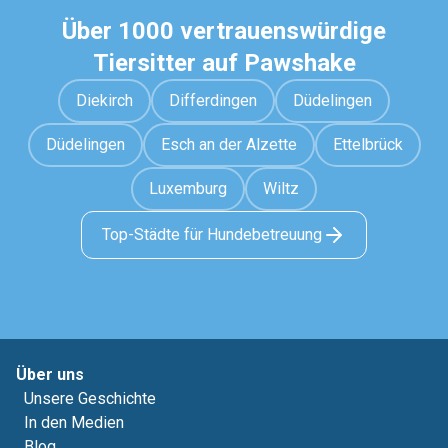
Über 1000 vertrauenswürdige
Tiersitter auf Pawshake
Diekirch
Differdingen
Düdelingen
Düdelingen
Esch an der Alzette
Ettelbrück
Luxemburg
Wiltz
Top-Städte für Hundebetreuung
Über uns
Unsere Geschichte
In den Medien
Blog