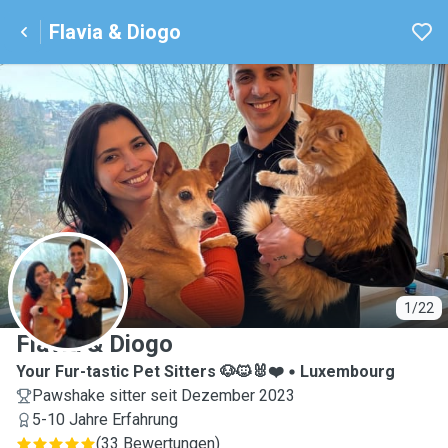
Flavia & Diogo
F
1/22
Flavia & Diogo
Your Fur-tastic Pet Sitters 🐶🐱🐰❤️
Luxembourg
Pawshake sitter seit Dezember 2023
5-10 Jahre Erfahrung
(
33 Bewertungen
)