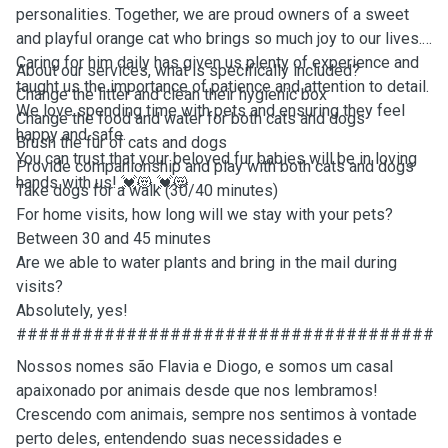
personalities. Together, we are proud owners of a sweet
and playful orange cat who brings so much joy to our lives.
Caring for him daily has given us plenty of experience and
About our services, what is specifically included?
taught us the importance of patience and attention to detail.
Change the litter and clean their hygienic box
We love spending time with pets and ensuring they feel
Change the food and water for both cats and dogs
happy and safe.
Brush the fur of cats and dogs
You can trust that your beloved fur babies will be in loving
Provide companionship and play with both cats and dogs
hands with us! 💓😻 💓😻
Take dogs for a walk (30/40 minutes)
For home visits, how long will we stay with your pets?
Between 30 and 45 minutes
Are we able to water plants and bring in the mail during
visits?
Absolutely, yes!
######################################
Nossos nomes são Flavia e Diogo, e somos um casal
apaixonado por animais desde que nos lembramos!
Crescendo com animais, sempre nos sentimos à vontade
perto deles, entendendo suas necessidades e