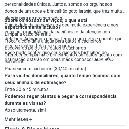
personalidades únicas. Juntos, somos os orgulhosos
donos de um doce e brincalhão gato laranja, que traz muita
alegria para as nossas vidas.
Sobre os nossos serviços, o que está
Cuidar dele diariamente nos deu muita experiência e nos
especificamente incluso?
ensinou a importância da paciência e da atenção aos
Limpar a caixa de areia
detalhes. Adoramos passar tempo com pets e garantir que
Trocar a comida e a água para gatos e cachorros
eles se sintam felizes e seguros.
Escovar os pelos dos gatos e cachorros
Você pode confiar que seus queridos bichinhos de
Oferecer companhia e brincar tanto com gatos quanto com
estimação estarão em boas mãos conosco! 💓😻 💓😻
cachorros
Passear com cachorros (30/40 minutos)
Para visitas domiciliares, quanto tempo ficamos com
seus animais de estimação?
Entre 30 e 45 minutos
Podemos regar plantas e pegar a correspondência
durante as visitas?
Absolutamente, sim!
Mehr lesen