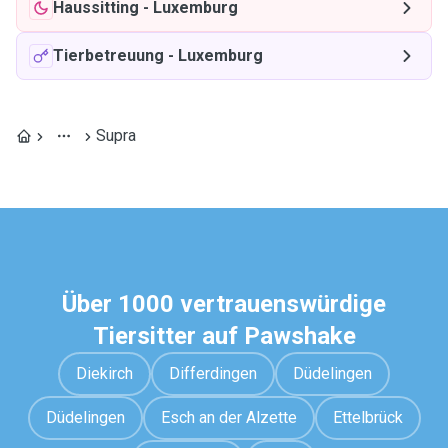
Haussitting
-
Luxemburg
Tierbetreuung
-
Luxemburg
Supra
Über 1000 vertrauenswürdige
Tiersitter auf Pawshake
Diekirch
Differdingen
Düdelingen
Düdelingen
Esch an der Alzette
Ettelbrück