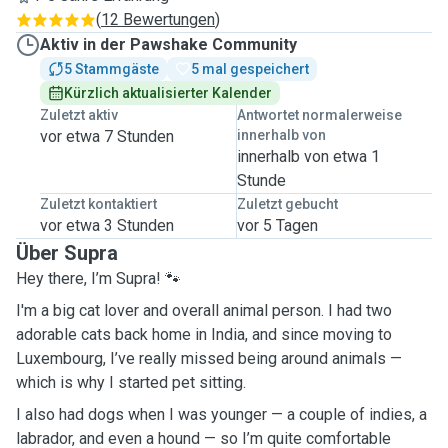
(
12 Bewertungen
)
Aktiv in der Pawshake Community
5 Stammgäste
5 mal gespeichert
Kürzlich aktualisierter Kalender
Zuletzt aktiv
Antwortet normalerweise
vor etwa 7 Stunden
innerhalb von
innerhalb von etwa 1
Stunde
Zuletzt kontaktiert
Zuletzt gebucht
vor etwa 3 Stunden
vor 5 Tagen
Über Supra
Hey there, I’m Supra! 🐾
I'm a big cat lover and overall animal person. I had two
adorable cats back home in India, and since moving to
Luxembourg, I’ve really missed being around animals —
which is why I started pet sitting.
I also had dogs when I was younger — a couple of indies, a
labrador, and even a hound — so I’m quite comfortable