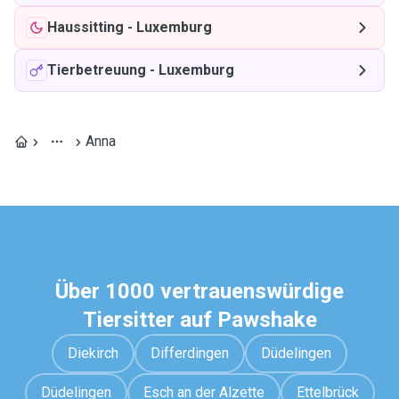
Haussitting
-
Luxemburg
Tierbetreuung
-
Luxemburg
Anna
Über 1000 vertrauenswürdige
Tiersitter auf Pawshake
Diekirch
Differdingen
Düdelingen
Düdelingen
Esch an der Alzette
Ettelbrück