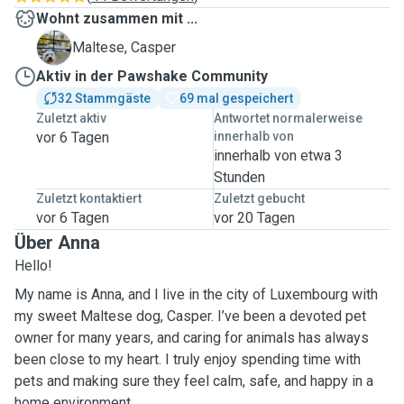
Wohnt zusammen mit ...
C
Maltese, Casper
Aktiv in der Pawshake Community
32 Stammgäste
69 mal gespeichert
Zuletzt aktiv
Antwortet normalerweise
vor 6 Tagen
innerhalb von
innerhalb von etwa 3
Stunden
Zuletzt kontaktiert
Zuletzt gebucht
vor 6 Tagen
vor 20 Tagen
Über Anna
Hello!
My name is Anna, and I live in the city of Luxembourg with
my sweet Maltese dog, Casper. I’ve been a devoted pet
owner for many years, and caring for animals has always
been close to my heart. I truly enjoy spending time with
pets and making sure they feel calm, safe, and happy in a
home environment.