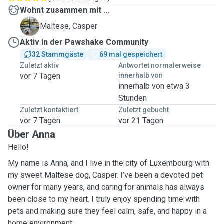
Wohnt zusammen mit ...
C
Maltese, Casper
Aktiv in der Pawshake Community
32 Stammgäste
69 mal gespeichert
Zuletzt aktiv
Antwortet normalerweise
vor 7 Tagen
innerhalb von
innerhalb von etwa 3
Stunden
Zuletzt kontaktiert
Zuletzt gebucht
vor 7 Tagen
vor 21 Tagen
Über Anna
Hello!
My name is Anna, and I live in the city of Luxembourg with
my sweet Maltese dog, Casper. I’ve been a devoted pet
owner for many years, and caring for animals has always
been close to my heart. I truly enjoy spending time with
pets and making sure they feel calm, safe, and happy in a
home environment.