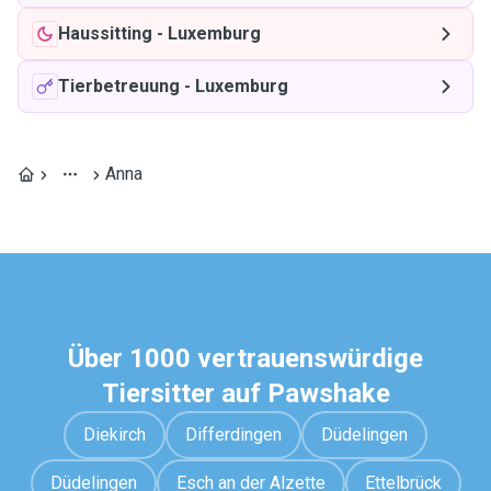
Haussitting
-
Luxemburg
Tierbetreuung
-
Luxemburg
Anna
Über 1000 vertrauenswürdige
Tiersitter auf Pawshake
Diekirch
Differdingen
Düdelingen
Düdelingen
Esch an der Alzette
Ettelbrück