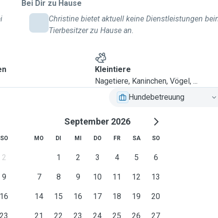
Bei Dir zu Hause
i
Christine bietet aktuell keine Dienstleistungen be
Tierbesitzer zu Hause an.
en
Kleintiere
Nagetiere, Kaninchen, Vögel, ...
Hundebetreuung
September 2026
SO
MO
DI
MI
DO
FR
SA
SO
2
1
2
3
4
5
6
9
7
8
9
10
11
12
13
16
14
15
16
17
18
19
20
23
21
22
23
24
25
26
27