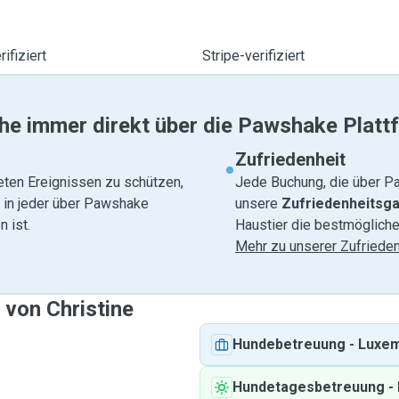
ifiziert
Stripe-verifiziert
he immer direkt über die Pawshake Platt
Zufriedenheit
eten Ereignissen zu schützen,
Jede Buchung, die über Pa
e in jeder über Pawshake
unsere
Zufriedenheitsga
 ist.
Haustier die bestmögliche
Mehr zu unserer Zufrieden
 von Christine
Hundebetreuung
-
Luxe
Hundetagesbetreuung
-