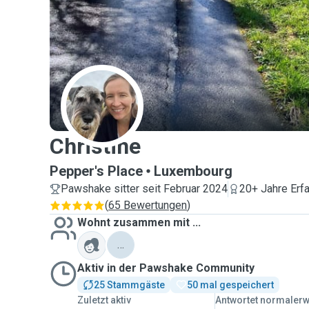
C
Christine
Pepper's Place
Luxembourg
Pawshake sitter seit Februar 2024
20+ Jahre Erf
(
65 Bewertungen
)
Wohnt zusammen mit ...
…
Aktiv in der Pawshake Community
25 Stammgäste
50 mal gespeichert
Zuletzt aktiv
Antwortet normaler