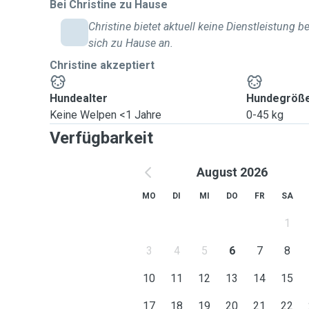
Bei Christine zu Hause
Christine bietet aktuell keine Dienstleistung be
sich zu Hause an.
Christine akzeptiert
Hundealter
Hundegröß
Keine Welpen <1 Jahre
0-45 kg
Verfügbarkeit
August 2026
MO
DI
MI
DO
FR
SA
1
3
4
5
6
7
8
10
11
12
13
14
15
17
18
19
20
21
22