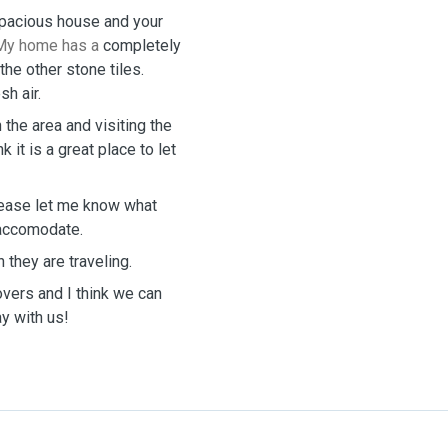
 spacious house and your
 My home has a
completely
he other stone tiles.
sh air.
 the area and visiting the
k it is a great place to let
lease let me know what
 accomodate.
 they are traveling.
overs and I think we can
y with us!