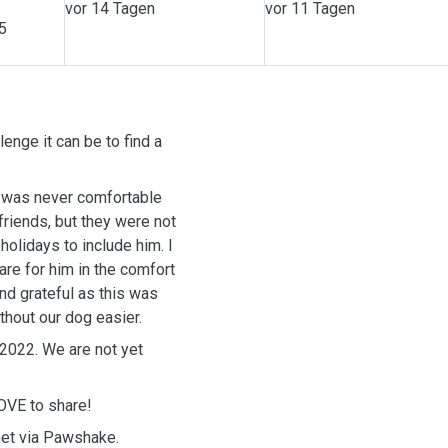
vor 14 Tagen
vor 11 Tagen
 5
enge it can be to find a
I was never comfortable
riends, but they were not
holidays to include him. I
re for him in the comfort
nd grateful as this was
thout our dog easier.
2022. We are not yet
LOVE to share!
 met via Pawshake.