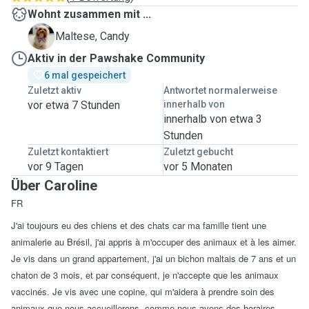
Wohnt zusammen mit ...
C
Maltese, Candy
Aktiv in der Pawshake Community
6 mal gespeichert
Zuletzt aktiv
Antwortet normalerweise
vor etwa 7 Stunden
innerhalb von
innerhalb von etwa 3
Stunden
Zuletzt kontaktiert
Zuletzt gebucht
vor 9 Tagen
vor 5 Monaten
Über Caroline
FR
J'ai toujours eu des chiens et des chats car ma famille tient une
animalerie au Brésil, j'ai appris à m'occuper des animaux et à les aimer.
Je vis dans un grand appartement, j'ai un bichon maltais de 7 ans et un
chaton de 3 mois, et par conséquent, je n'accepte que les animaux
vaccinés. Je vis avec une copine, qui m'aidera à prendre soin des
animaux que nous accueillerons, comme nous avons des horaires