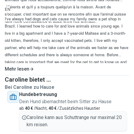
différents et qu'il y a toujours quelqu'un à la maison. Avant de
EN
s'occuper, c'est important que on se rencontre afin que l'animal puisse
I've always had dogs and cats cause my family owns a pet shop in
faire notre connaissance et aussi entre nos animaux.
Brazil. I learned how to care for and love animals since young age. I
live in a big apartment and I have a 7-year-old Maltese and a 3-month-
old kitten, therefore, I only accept vaccinated pets. I live with my
partner, who will help me take care of the animals we foster as we have
different schedules and there is always someone at home. Before
taking care is important that we meet for the pet to get to know us and
our pets.
Mehr lesen
Caroline bietet ...
Bei Caroline zu Hause
Hundebetreuung
Dein Hund übernachtet beim Sitter zu Hause
ab
40 €
/Nacht,
40 €
/Zusätzliches Haustier
Caroline kann aus Schuttrange nur maximal 20
km reisen.