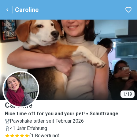
Caroline
C
1/19
Caroline
Nice time off for you and your pet!
Schuttrange
Pawshake sitter seit Februar 2026
<1 Jahr Erfahrung
(
1 Bewertung
)