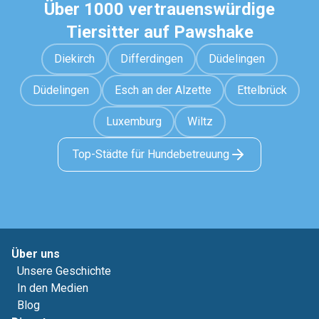
Über 1000 vertrauenswürdige
Tiersitter auf Pawshake
Diekirch
Differdingen
Düdelingen
Düdelingen
Esch an der Alzette
Ettelbrück
Luxemburg
Wiltz
Top-Städte für Hundebetreuung
Über uns
Unsere Geschichte
In den Medien
Blog