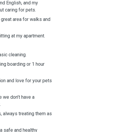
and English, and my
t caring for pets.
 great area for walks and
itting at my apartment.
sic cleaning.
ring boarding or 1 hour
tion and love for your pets
e we don’t have a
.
s, always treating them as
 a safe and healthy