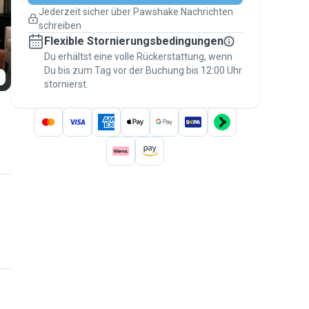
Pläne ändern
Jederzeit sicher über Pawshake Nachrichten
Versicherte Buchungen
schreiben
Erledige alles über Pawshake – von der
Flexible Stornierungsbedingungen
ersten Nachricht bis zur Bezahlung –, um
über die
Du erhältst eine volle Rückerstattung, wenn
Pawshake-Garantie
abgesichert zu
Du bis zum Tag vor der Buchung bis 12:00 Uhr
sein
stornierst.