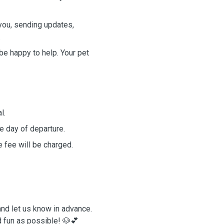
 you, sending updates,
.
d be happy to help. Your pet
l.
 day of departure.
e fee will be charged.
nd let us know in advance.
d fun as possible! 🐶💕