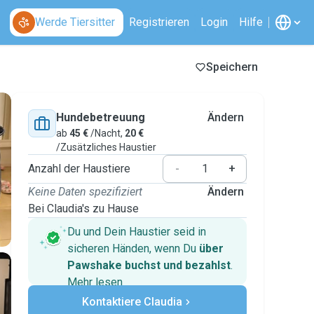
Werde Tiersitter
Registrieren
Login
Hilfe
Speichern
Hundebetreuung
Ändern
ab
45 €
/Nacht,
20 €
/Zusätzliches Haustier
Anzahl der Haustiere
-
+
Keine Daten spezifiziert
Ändern
Bei Claudia's zu Hause
Du und Dein Haustier seid in
sicheren Händen, wenn Du
über
Pawshake buchst und bezahlst
.
Mehr lesen
Sichere Zahlungen
Kontaktiere Claudia
Unterstützung, falls sich Deine