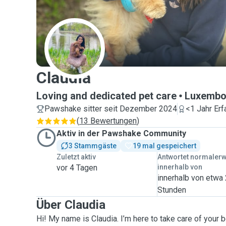
C
Claudia
Loving and dedicated pet care
Luxembo
Pawshake sitter seit Dezember 2024
<1 Jahr Erf
(
13 Bewertungen
)
Aktiv in der Pawshake Community
3 Stammgäste
19 mal gespeichert
Zuletzt aktiv
Antwortet normaler
vor 4 Tagen
innerhalb von
innerhalb von etwa
Stunden
Über Claudia
Hi! My name is Claudia. I’m here to take care of your