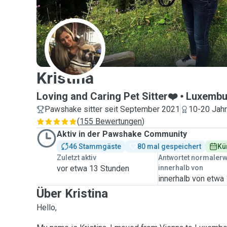
K
Kristina
Loving and Caring Pet Sitter❤️
Luxembu
Pawshake sitter seit September 2021
10-20 Jahr
(
155 Bewertungen
)
Aktiv in der Pawshake Community
46 Stammgäste
80 mal gespeichert
Kü
Zuletzt aktiv
Antwortet normaler
vor etwa 13 Stunden
innerhalb von
innerhalb von etwa
Über Kristina
Hello,