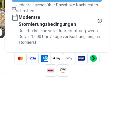
Pläne ändern
Jederzeit sicher über Pawshake Nachrichten
Versicherte Buchungen
schreiben
Erledige alles über Pawshake – von der
Moderate
ersten Nachricht bis zur Bezahlung –, um
über die
Stornierungsbedingungen
Pawshake-Garantie
abgesichert zu
sein
Du erhältst eine volle Rückerstattung, wenn
Du vor 12:00 Uhr 7 Tage vor Buchungsbeginn
stornierst.