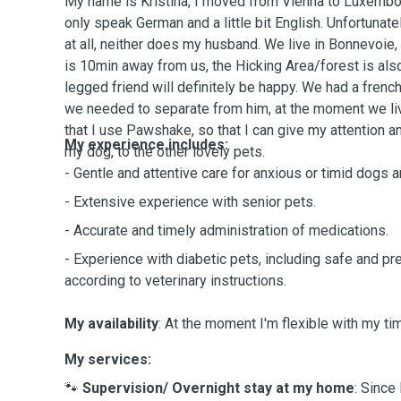
My name is Kristina, I moved from Vienna to Luxembou
only speak German and a little bit English. Unfortunate
at all, neither does my husband. We live in Bonnevoie, 
is 10min away from us, the Hicking Area/forest is als
legged friend will definitely be happy. We had a frenc
we needed to separate from him, at the moment we li
that I use Pawshake, so that I can give my attention and 
My experience includes:
my dog, to the other lovely pets.
- Gentle and attentive care for anxious or timid dogs a
- Extensive experience with senior pets.
- Accurate and timely administration of medications.
- Experience with diabetic pets, including safe and pre
according to veterinary instructions.
My availability
: At the moment I'm flexible with my ti
My services:
🐾
Supervision/ Overnight stay at my home
: Since