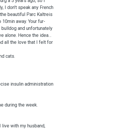
rg a 5 years ago, so I
ly, I don't speak any French
the beautiful Parc Kaltreis
o 10min away. Your fur-
h bulldog and unfortunately
ve alone. Hence the idea
all the love that I felt for
nd cats.
cise insulin administration
me during the week.
 I live with my husband,