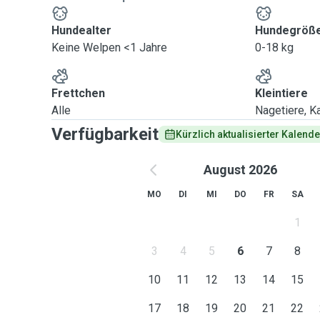
Hundealter
Hundegröß
Keine Welpen <1 Jahre
0-18 kg
Frettchen
Kleintiere
Alle
Nagetiere, Ka
Verfügbarkeit
Kürzlich aktualisierter Kalende
August 2026
MO
DI
MI
DO
FR
SA
1
3
4
5
6
7
8
10
11
12
13
14
15
17
18
19
20
21
22