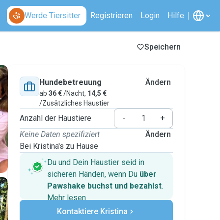
Werde Tiersitter
Registrieren
Login
Hilfe
Speichern
Hundebetreuung
Ändern
ab
36 €
/Nacht,
14,5 €
/Zusätzliches Haustier
Anzahl der Haustiere
-
+
Keine Daten spezifiziert
Ändern
Bei Kristina's zu Hause
Du und Dein Haustier seid in
sicheren Händen, wenn Du
über
Pawshake buchst und bezahlst
.
Mehr lesen
Sichere Zahlungen
Kontaktiere Kristina
Unterstützung, falls sich Deine