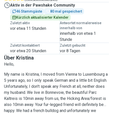
Aktiv in der Pawshake Community
46 Stammgäste
80 mal gespeichert
Kürzlich aktualisierter Kalender
Zuletzt aktiv
Antwortet normalerweise
vor etwa 11 Stunden
innerhalb von
innerhalb von etwa 1
Stunde
Zuletzt kontaktiert
Zuletzt gebucht
vor etwa 20 Stunden
vor 8 Tagen
Über Kristina
Hello,
My name is Kristina, I moved from Vienna to Luxembourg a
5 years ago, so I only speak German and a little bit English.
Unfortunately, I don't speak any French at all, neither does
my husband. We live in Bonnevoie, the beautiful Parc
Kaltreis is 10min away from us, the Hicking Area/forest is
also 10min away. Your fur-legged friend will definitely be
happy. We had a french bulldog and unfortunately we