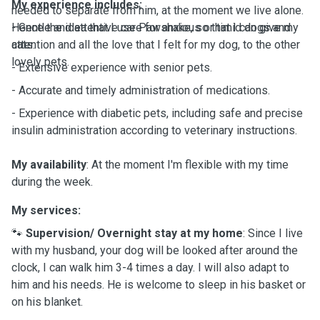
My experience includes:
needed to separate from him, at the moment we live alone.
Hence the idea that I use Pawshake, so that I can give my
- Gentle and attentive care for anxious or timid dogs and
attention and all the love that I felt for my dog, to the other
cats.
lovely pets.
- Extensive experience with senior pets.
- Accurate and timely administration of medications.
- Experience with diabetic pets, including safe and precise
insulin administration according to veterinary instructions.
My availability
: At the moment I'm flexible with my time
during the week.
My services:
🐾
Supervision/ Overnight stay at my home
: Since I live
with my husband, your dog will be looked after around the
clock, I can walk him 3-4 times a day. I will also adapt to
him and his needs. He is welcome to sleep in his basket or
on his blanket.