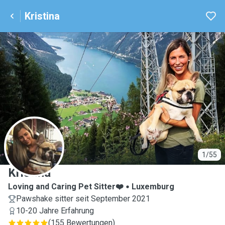
Kristina
K
1/55
Kristina
Loving and Caring Pet Sitter❤️
Luxemburg
Pawshake sitter seit September 2021
10-20 Jahre Erfahrung
(
155 Bewertungen
)