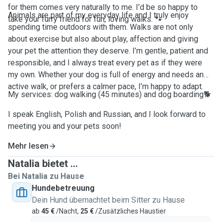
for them comes very naturally to me. I’d be so happy to
Animals are part of my everyday life and I truly enjoy
take your furry friend for fun, loving walks. 🐾
spending time outdoors with them. Walks are not only
about exercise but also about play, affection and giving
your pet the attention they deserve. I’m gentle, patient and
responsible, and I always treat every pet as if they were
my own. Whether your dog is full of energy and needs an
active walk, or prefers a calmer pace, I’m happy to adapt.
My services: dog walking (45 minutes) and dog boarding🐕
I speak English, Polish and Russian, and I look forward to
meeting you and your pets soon!
Mehr lesen
Natalia bietet ...
Bei Natalia zu Hause
Hundebetreuung
Dein Hund übernachtet beim Sitter zu Hause
ab
45 €
/Nacht,
25 €
/Zusätzliches Haustier