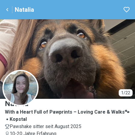
Natalia
N
1/22
Natalia
With a Heart Full of Pawprints – Loving Care & Walks🐾
Kopstal
Pawshake sitter seit August 2025
10-20 Jahre Erfahrung