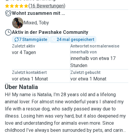
(
16 Bewertungen
)
Wohnt zusammen mit ...
T
Mixed, Toby
Aktiv in der Pawshake Community
7 Stammgäste
24 mal gespeichert
Zuletzt aktiv
Antwortet normalerweise
vor 4 Tagen
innerhalb von
innerhalb von etwa 17
Stunden
Zuletzt kontaktiert
Zuletzt gebucht
vor etwa 1 Monat
vor etwa 1 Monat
Über Natalia
Hi! My name is Natalia, I’m 28 years old and a lifelong
animal lover. For almost nine wonderful years I shared my
life with a rescue dog, who sadly passed away due to
illness. Losing him was very hard, but it also deepened my
love and understanding for animals even more. Since
childhood I’ve always been surrounded by pets, and caring