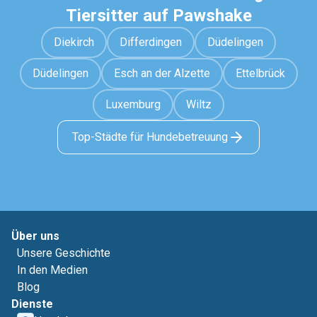
Tiersitter auf Pawshake
Diekirch
Differdingen
Düdelingen
Düdelingen
Esch an der Alzette
Ettelbrück
Luxemburg
Wiltz
Top-Städte für Hundebetreuung
Über uns
Unsere Geschichte
In den Medien
Blog
Dienste