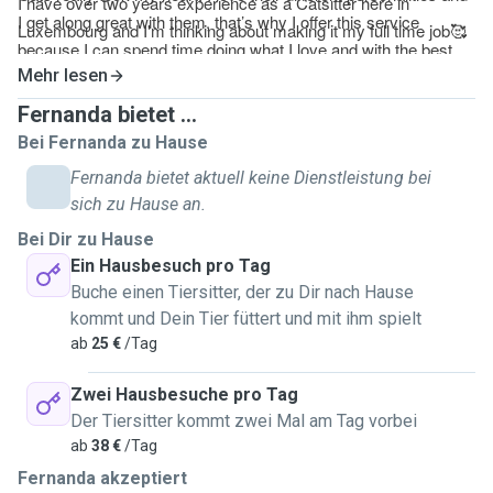
I have over two years experience as a Catsitter here in
I get along great with them, that’s why I offer this service
Luxembourg and I'm thinking about making it my full time job
🥰
because I can spend time doing what I love and with the best
company.
Mehr lesen
I have mostly experience with cats, I’ve studied them for about
Fernanda bietet ...
9 years.
Bei Fernanda zu Hause
You will have a responsible adult taking care of you cat, not a
Fernanda bietet aktuell keine Dienstleistung bei
teenager, that’s very important at least for me when it come to
sich zu Hause an.
my cats health and safety.
Bei Dir zu Hause
What I enjoy the most is meeting different cats with different
Ein Hausbesuch pro Tag
backgrounds stories and personalities.
Buche einen Tiersitter, der zu Dir nach Hause
kommt und Dein Tier füttert und mit ihm spielt
ab
25 €
/Tag
Zwei Hausbesuche pro Tag
Der Tiersitter kommt zwei Mal am Tag vorbei
ab
38 €
/Tag
Fernanda akzeptiert