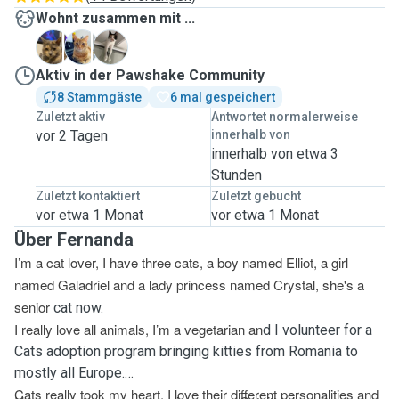
Wohnt zusammen mit ...
C
E
G
Aktiv in der Pawshake Community
8 Stammgäste
6 mal gespeichert
Zuletzt aktiv
Antwortet normalerweise
vor 2 Tagen
innerhalb von
innerhalb von etwa 3
Stunden
Zuletzt kontaktiert
Zuletzt gebucht
vor etwa 1 Monat
vor etwa 1 Monat
Über Fernanda
I’m a cat lover, I have three cats, a boy named Elliot, a girl
named Galadriel and a lady princess named Crystal, she's a
senior
cat now.
I really love all animals, I’m a vegetarian an
d I volunteer for a
Cats adoption program bringing kitties from Romania to
mostly all Europe.
Cats really took my heart, I love their different personalities and