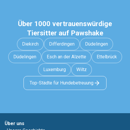
Über 1000 vertrauenswürdige
Tiersitter auf Pawshake
Diekirch
Differdingen
Düdelingen
Düdelingen
Esch an der Alzette
Ettelbrück
Luxemburg
Wiltz
Top-Städte für Hundebetreuung
Über uns