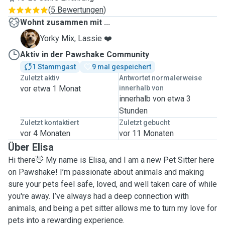
(
5 Bewertungen
)
Wohnt zusammen mit ...
L
Yorky Mix, Lassie ❤️
Aktiv in der Pawshake Community
1 Stammgast
9 mal gespeichert
Zuletzt aktiv
Antwortet normalerweise
vor etwa 1 Monat
innerhalb von
innerhalb von etwa 3
Stunden
Zuletzt kontaktiert
Zuletzt gebucht
vor 4 Monaten
vor 11 Monaten
Über Elisa
Hi there👋 My name is Elisa, and I am a new Pet Sitter here
on Pawshake! I’m passionate about animals and making
sure your pets feel safe, loved, and well taken care of while
you're away. I’ve always had a deep connection with
animals, and being a pet sitter allows me to turn my love for
pets into a rewarding experience.