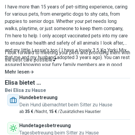
I have more than 15 years of pet-sitting experience, caring
for various pets, from energetic dogs to shy cats, from
puppies to senior dogs. Whether your pet needs long
walks, playtime, or just someone to keep them company,
I’m here to help. I only accept vaccinated pets into my care
to ensure the health and safety of all animals I look after,
and my little Lassie's too ( I have a lovely 3.5 Kg Yorki Mix
I look forward to meeting your pets and providing them with
that me and my husband adopted 3 years ago). You can rest
the best care possible💕
assured knowing your furry family members are in good
hands
Mehr lesen
Elisa bietet ...
Bei Elisa zu Hause
Hundebetreuung
Dein Hund übernachtet beim Sitter zu Hause
ab
35 €
/Nacht,
15 €
/Zusätzliches Haustier
Hundetagesbetreuung
Tagesbetreuung beim Sitter zu Hause