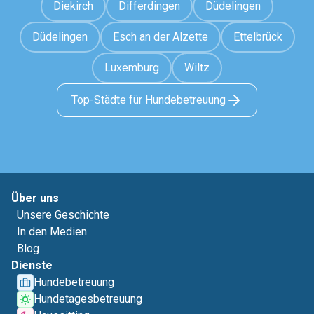
Diekirch
Differdingen
Düdelingen
Düdelingen
Esch an der Alzette
Ettelbrück
Luxemburg
Wiltz
Top-Städte für Hundebetreuung
Über uns
Unsere Geschichte
In den Medien
Blog
Dienste
Hundebetreuung
Hundetagesbetreuung