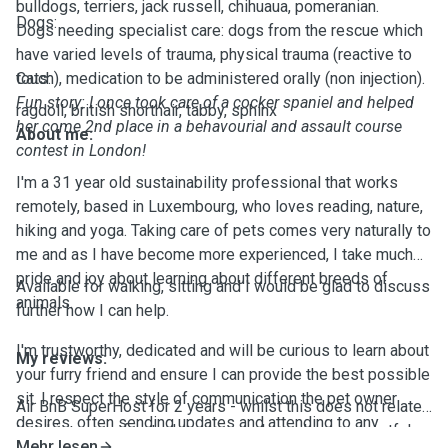
bulldogs, terriers, jack russell, chihuaua, pomeranian.
Dogs:
Dogs needing specialist care: dogs from the rescue which
have varied levels of trauma, physical trauma (reactive to
touch), medication to be administered orally (non injection).
Cats:
Fun story: I once took care of a cocker spaniel and helped
ragdoll, british shorthair, tabby, sphinx
her come 2nd place in a behavourial and assault course
About me:
contest in London!
I'm a 31 year old sustainability professional that works
remotely, based in Luxembourg, who loves reading, nature,
hiking and yoga. Taking care of pets comes very naturally to
me and as I have become more experienced, I take much
pride and joy about learning about different breeds of
Available for walking, sitting and I would be glad to discuss
animals.
further how I can help.
I'm trustworthy, dedicated and will be curious to learn about
My reviews:
your furry friend and ensure I can provide the best possible
sit. I respect the style of communication the pet owner
Air BnB SuperHost for 2 years - whilst this does not relate
desires, often sending updates and attending to any
to taking care of pets, I can assure I am clean, respectful
specific needs of the animal in question.
Mehr lesen