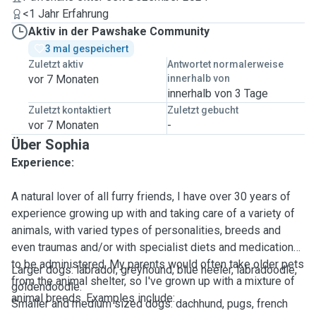
<1 Jahr Erfahrung
Aktiv in der Pawshake Community
3 mal gespeichert
Zuletzt aktiv
Antwortet normalerweise
vor 7 Monaten
innerhalb von
innerhalb von 3 Tage
Zuletzt kontaktiert
Zuletzt gebucht
vor 7 Monaten
-
Über Sophia
Experience:
A natural lover of all furry friends, I have over 30 years of
experience growing up with and taking care of a variety of
animals, with varied types of personalities, breeds and
even traumas and/or with specialist diets and medications
to be administered. My parents would often take older pets
Larger dogs: labrador, greyhound, blue heeler, labradoodle,
from the animal shelter, so I've grown up with a mixture of
goldendoodle.
animal breeds. Examples include:
Smaller and medium sized dogs: dachhund, pugs, french