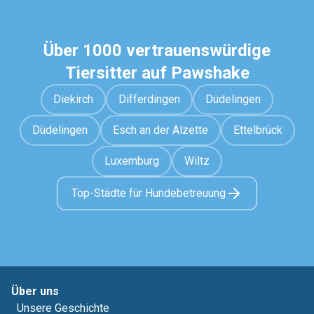
Über 1000 vertrauenswürdige
Tiersitter auf Pawshake
Diekirch
Differdingen
Düdelingen
Düdelingen
Esch an der Alzette
Ettelbrück
Luxemburg
Wiltz
Top-Städte für Hundebetreuung
Über uns
Unsere Geschichte