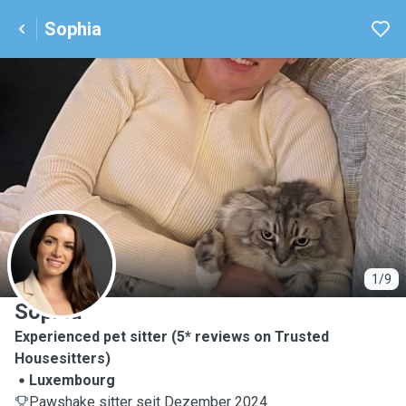
Sophia
S
1/9
Sophia
Experienced pet sitter (5* reviews on Trusted
Housesitters)
Luxembourg
Pawshake sitter seit Dezember 2024