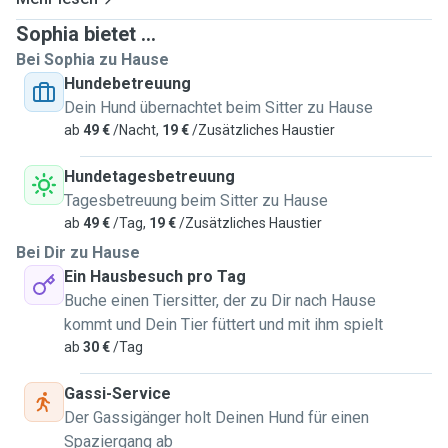
and punctual.
Sophia bietet ...
I hope to hear from you soon!
Bei Sophia zu Hause
Hundebetreuung
Dein Hund übernachtet beim Sitter zu Hause
ab
49 €
/Nacht,
19 €
/Zusätzliches Haustier
Hundetagesbetreuung
Tagesbetreuung beim Sitter zu Hause
ab
49 €
/Tag,
19 €
/Zusätzliches Haustier
Bei Dir zu Hause
Ein Hausbesuch pro Tag
Buche einen Tiersitter, der zu Dir nach Hause
kommt und Dein Tier füttert und mit ihm spielt
ab
30 €
/Tag
Gassi-Service
Der Gassigänger holt Deinen Hund für einen
Spaziergang ab