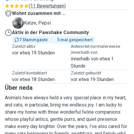
(
11 Bewertungen
)
Wohnt zusammen mit ...
P
Katze, Pepsi
Aktiv in der Pawshake Community
7 Stammgäste
5 mal gespeichert
Zuletzt aktiv
Antwortet normalerweise
vor etwa 19 Stunden
innerhalb von
innerhalb von etwa 1
Stunde
Zuletzt kontaktiert
Zuletzt gebucht
vor etwa 18 Stunden
vor etwa 19 Stunden
Über neda
Animals have always held a very special place in my heart,
and cats, in particular, bring me endless joy. I am lucky to
share my home with three wonderful feline companions
whose playful antics, gentle purrs, and quiet presence
make every day brighter. Over the years, I’ve also cared for
many cats belonging to friends, neighbors, and family while