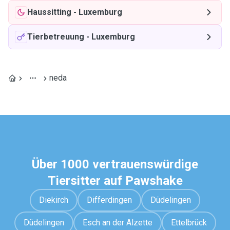
Haussitting
-
Luxemburg
Tierbetreuung
-
Luxemburg
neda
Über 1000 vertrauenswürdige
Tiersitter auf Pawshake
Diekirch
Differdingen
Düdelingen
Düdelingen
Esch an der Alzette
Ettelbrück